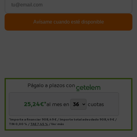
Págalo a plazos con
25,24
€*
al mes en
cuotas
*Importe a financiar
908,49 €
/
Importe total adeudado
908,49 €
/
TIN
0,00 %
/
TAE
7,45 %
/
Ver más