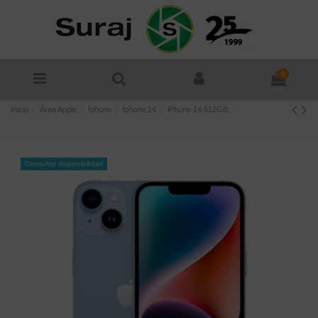
0
Inicio
Área Apple
Iphone
Iphone 14
iPhone 14 512GB
Consultar disponibilidad