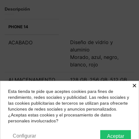
Descripción
PHONE 14
Diseño de vidrio y
ACABADO
aluminio
Morado, azul, negro,
blanco, rojo
ALMACENAMIENTO
128 GB, 256 GB, 512 GB
×
Esta tienda te pide que aceptes cookies para fines de
DIMENSIONES Y
146,7 x 71,5 x 7,8 mm
¿Dónde deseas recibir tu pedido?
rendimiento, redes sociales y publicidad. Las redes sociales y
PESO
172 gramos
las cookies publicitarias de terceros se utilizan para ofrecerte
Selecciona tu ubicación para mostrarte los precios e
funciones de redes sociales y anuncios personalizados.
impuestos correctos para tu región.
¿Aceptas estas cookies y el procesamiento de datos
PANTALLA
Super Retina XDR OLED
personales involucrados?
Península y Baleares
Canarias
de 6,1 pulgadas
Resolución FullHD+
Configurar
Aceptar