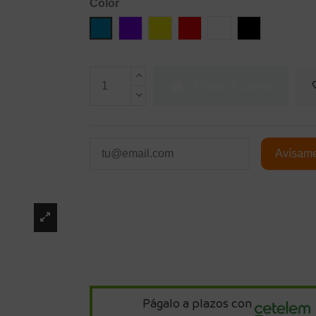
Color
Azul
Violeta
Amarillo
Rojo
Blanco
Negro
Añadir al carrito
Págalo a plazos con