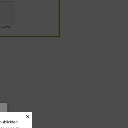
s
7,29 €
/
×
publicidad.