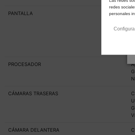
Las redes soc
redes sociale
PANTALLA
S
personales i
R
4
Configura
T
H
8
PROCESADOR
A
G
N
CÁMARAS TRASERAS
C
U
G
V
CÁMARA DELANTERA
C