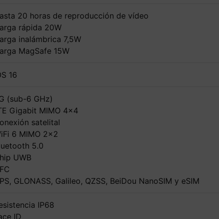
asta 20 horas de reproducción de vídeo
arga rápida 20W
arga inalámbrica 7,5W
arga MagSafe 15W
OS 16
G (sub-6 GHz)
TE Gigabit MIMO 4x4
onexión satelital
iFi 6 MIMO 2x2
luetooth 5.0
hip UWB
FC
PS, GLONASS, Galileo, QZSS, BeiDou NanoSIM y eSIM
esistencia IP68
ace ID