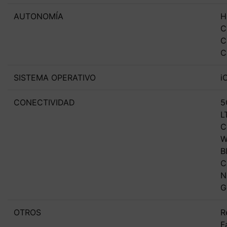
AUTONOMÍA
H
C
C
C
SISTEMA OPERATIVO
i
CONECTIVIDAD
5
L
C
W
B
C
N
G
OTROS
R
F