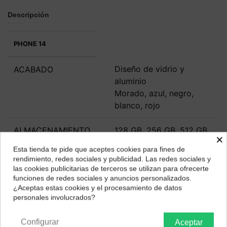
Descripción
PHONE 14
Diseño de vidrio y
ACABADO
aluminio
Morado, azul, negro,
blanco, rojo
ALMACENAMIENTO
128 GB, 256 GB, 512 GB
×
Esta tienda te pide que aceptes cookies para fines de
DIMENSIONES Y
146,7 x 71,5 x 7,8 mm
¿Dónde deseas recibir tu pedido?
rendimiento, redes sociales y publicidad. Las redes sociales y
PESO
172 gramos
las cookies publicitarias de terceros se utilizan para ofrecerte
Selecciona tu ubicación para mostrarte los precios e
funciones de redes sociales y anuncios personalizados.
impuestos correctos para tu región.
¿Aceptas estas cookies y el procesamiento de datos
PANTALLA
Super Retina XDR OLED
personales involucrados?
Península y Baleares
Canarias
de 6,1 pulgadas
Resolución FullHD+
Configurar
Aceptar