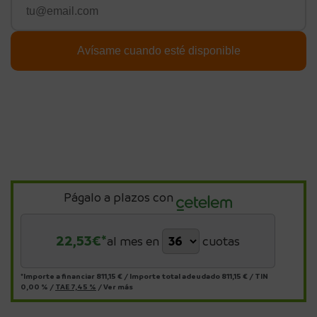
Págalo a plazos con
22,53
€*
al mes en
cuotas
*Importe a financiar
811,15 €
/
Importe total adeudado
811,15 €
/
TIN
0,00 %
/
TAE
7,45 %
/
Ver más