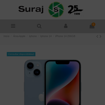
0
Inicio
Área Apple
Iphone
Iphone 14
iPhone 14 256GB
Consultar disponibilidad