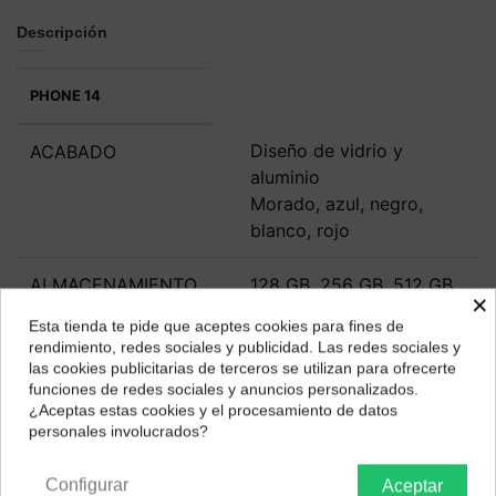
Descripción
PHONE 14
Diseño de vidrio y
ACABADO
aluminio
Morado, azul, negro,
blanco, rojo
ALMACENAMIENTO
128 GB, 256 GB, 512 GB
×
Esta tienda te pide que aceptes cookies para fines de
DIMENSIONES Y
146,7 x 71,5 x 7,8 mm
¿Dónde deseas recibir tu pedido?
rendimiento, redes sociales y publicidad. Las redes sociales y
PESO
172 gramos
las cookies publicitarias de terceros se utilizan para ofrecerte
Selecciona tu ubicación para mostrarte los precios e
funciones de redes sociales y anuncios personalizados.
impuestos correctos para tu región.
¿Aceptas estas cookies y el procesamiento de datos
PANTALLA
Super Retina XDR OLED
personales involucrados?
Península y Baleares
Canarias
de 6,1 pulgadas
Resolución FullHD+
Configurar
Aceptar