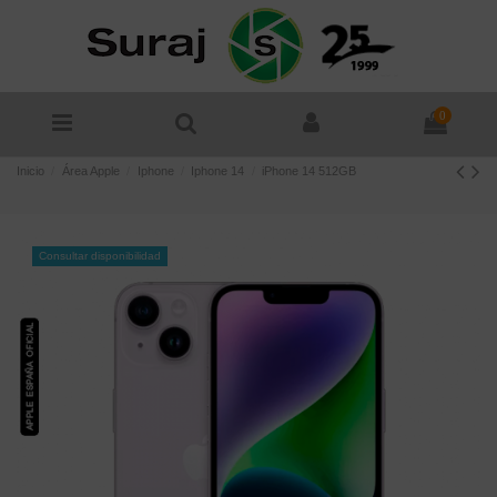
0
Inicio
Área Apple
Iphone
Iphone 14
iPhone 14 512GB
Consultar disponibilidad