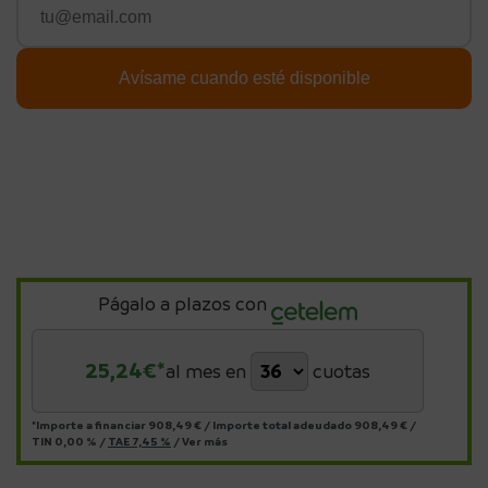
Págalo a plazos con
25,24
€*
al mes en
cuotas
*Importe a financiar
908,49 €
/
Importe total adeudado
908,49 €
/
TIN
0,00 %
/
TAE
7,45 %
/
Ver más