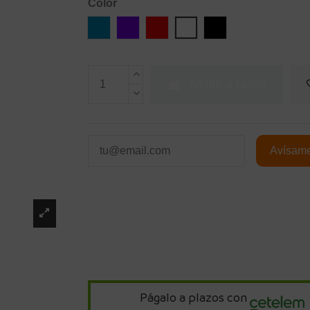
Color
Azul
Violeta
Rojo
Blanco
Negro
Añadir al carrito
Págalo a plazos con