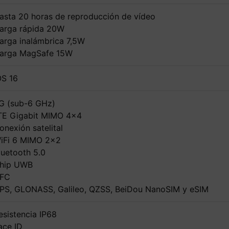
asta 20 horas de reproducción de vídeo
arga rápida 20W
arga inalámbrica 7,5W
arga MagSafe 15W
OS 16
G (sub-6 GHz)
TE Gigabit MIMO 4x4
onexión satelital
iFi 6 MIMO 2x2
luetooth 5.0
hip UWB
FC
PS, GLONASS, Galileo, QZSS, BeiDou NanoSIM y eSIM
esistencia IP68
ace ID