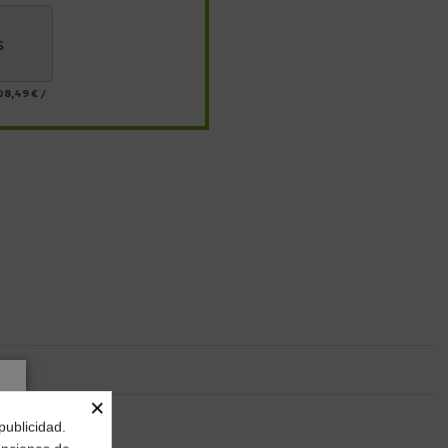
s
08,49 €
/
×
publicidad.