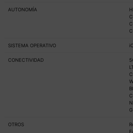
AUTONOMÍA
H
C
C
C
SISTEMA OPERATIVO
i
CONECTIVIDAD
5
L
C
W
B
C
N
G
OTROS
R
F