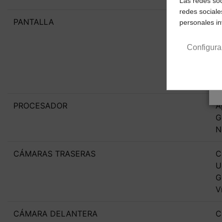
Las redes soc
redes sociale
PANTALLA
S
personales i
R
4
Configura
T
H
8
PROCESADOR
A
G
N
CÁMARAS TRASERAS
C
U
G
V
CÁMARA DELANTERA
C