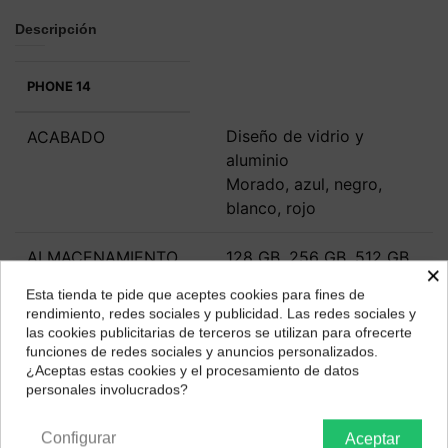
Descripción
PHONE 14
Diseño de vidrio y
ACABADO
aluminio
Morado, azul, negro,
blanco, rojo
ALMACENAMIENTO
128 GB, 256 GB, 512 GB
×
Esta tienda te pide que aceptes cookies para fines de
DIMENSIONES Y
146,7 x 71,5 x 7,8 mm
¿Dónde deseas recibir tu pedido?
rendimiento, redes sociales y publicidad. Las redes sociales y
PESO
172 gramos
las cookies publicitarias de terceros se utilizan para ofrecerte
Selecciona tu ubicación para mostrarte los precios e
funciones de redes sociales y anuncios personalizados.
impuestos correctos para tu región.
¿Aceptas estas cookies y el procesamiento de datos
PANTALLA
Super Retina XDR OLED
personales involucrados?
Península y Baleares
Canarias
de 6,1 pulgadas
Resolución FullHD+
Configurar
Aceptar