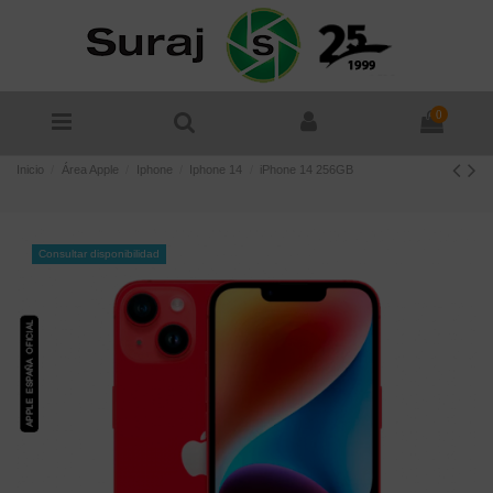
0
Inicio
Área Apple
Iphone
Iphone 14
iPhone 14 256GB
Consultar disponibilidad