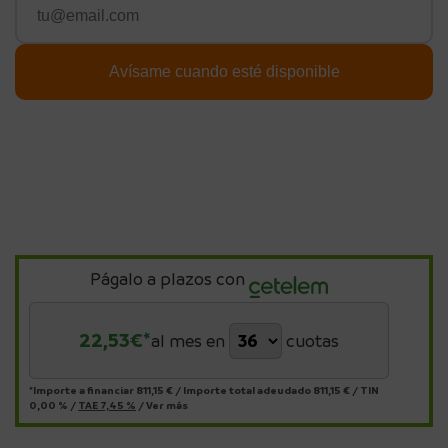
Págalo a plazos con
22,53
€*
al mes en
cuotas
*Importe a financiar
811,15 €
/
Importe total adeudado
811,15 €
/
TIN
0,00 %
/
TAE
7,45 %
/
Ver más