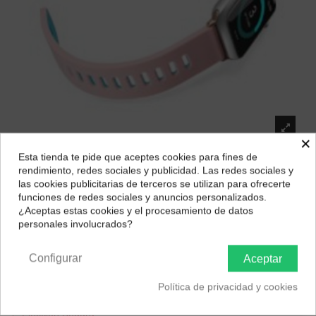
×
Esta tienda te pide que aceptes cookies para fines de
¿Dónde deseas recibir tu pedido?
rendimiento, redes sociales y publicidad. Las redes sociales y
Devia Correa Two-Tone Apple Watch
las cookies publicitarias de terceros se utilizan para ofrecerte
Selecciona tu ubicación para mostrarte los precios e
42/44mm Rosa TT0644P
funciones de redes sociales y anuncios personalizados.
impuestos correctos para tu región.
¿Aceptas estas cookies y el procesamiento de datos
Marca:
Devia
personales involucrados?
Península y Baleares
Canarias
20,36 €
Configurar
Aceptar
✓ Vendedor de Máxima Confianza
Política de privacidad y cookies
✓ Compradores Frecuentes lo Recomiendan
✓ Elección Segura