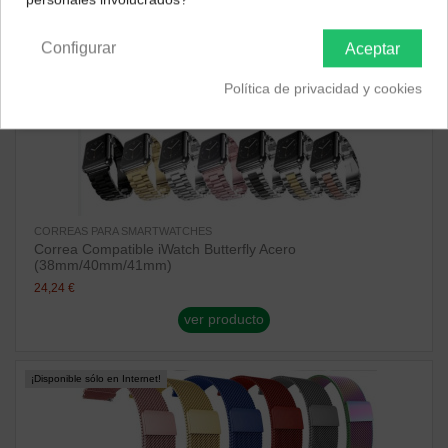
Península y Baleares
Canarias
Configurar
Aceptar
Política de privacidad y cookies
CORREAS PARA SMARTWATCHES
Correa Compatible iWatch Butterfly Acero
(38mm/40mm/41mm)
24,24 €
ver producto
¡Disponible sólo en Internet!