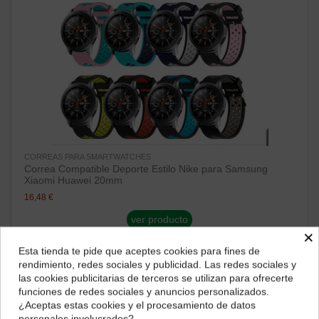
CORREAS PARA SMARTWATCHES
Correa Compatible Deporte Estilo Nike para Samsung
Xiaomi Huawei 20mm
16,48 €
ver producto
×
Esta tienda te pide que aceptes cookies para fines de
¿Dónde deseas recibir tu pedido?
¡Disponible sólo en Internet!
rendimiento, redes sociales y publicidad. Las redes sociales y
las cookies publicitarias de terceros se utilizan para ofrecerte
Selecciona tu ubicación para mostrarte los precios e
funciones de redes sociales y anuncios personalizados.
impuestos correctos para tu región.
¿Aceptas estas cookies y el procesamiento de datos
personales involucrados?