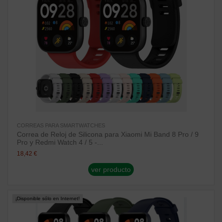
CORREAS PARA SMARTWATCHES
Correa de Reloj de Silicona para Xiaomi Mi Band 8 Pro / 9
Pro y Redmi Watch 4 / 5 -...
18,42 €
ver producto
¡Disponible sólo en Internet!