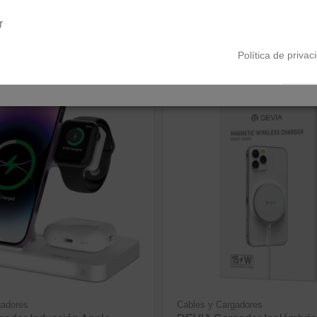
34,91 €
Península y Baleares
Canarias
r
ver producto
ver producto
Política de privac
gadores
Cables y Cargadores