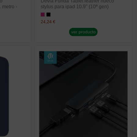
co
Devia Funda Tablet leather hueco
 metro -
stylus para ipad 10.9" (10ª gen)
24,24 €
ver producto