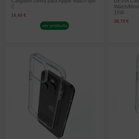
Cargador Devia para Apple Watch tipo
DEVIA Carg
C
Watch/Movi
15W
16,48 €
38,79 €
ver producto