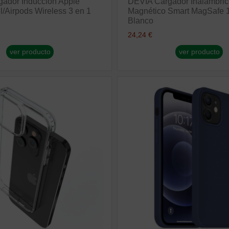
ador Inducción Apple
DEVIA Cargador Inalámbri
l/Airpods Wireless 3 en 1
Magnético Smart MagSafe 1
Blanco
24,24 €
ver producto
ver producto