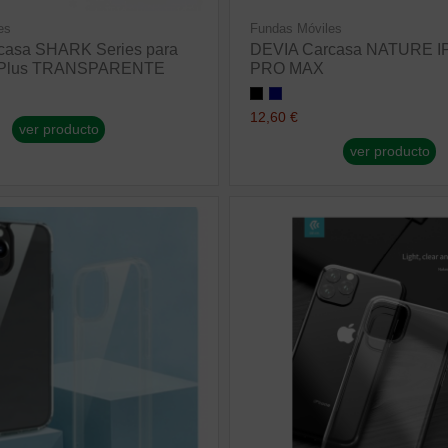
es
Fundas Móviles
casa SHARK Series para
DEVIA Carcasa NATURE I
4 Plus TRANSPARENTE
PRO MAX
12,60 €
ver producto
ver producto