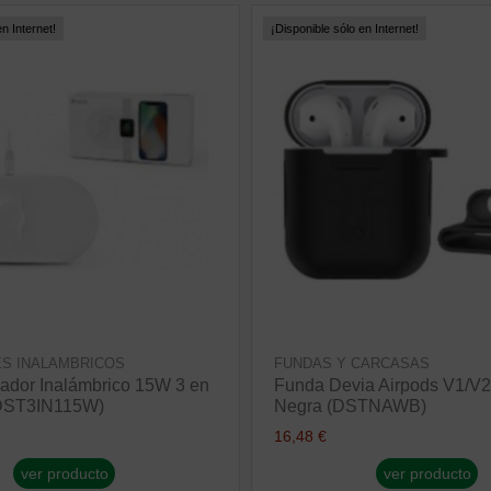
n Internet!
¡Disponible sólo en Internet!
S INALAMBRICOS
FUNDAS Y CARCASAS
ador Inalámbrico 15W 3 en
Funda Devia Airpods V1/V2
(DST3IN115W)
Negra (DSTNAWB)
16,48 €
ver producto
ver producto