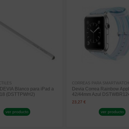
CTILES
CORREAS PARA SMARTWATC
l DEVIA Blanco para iPad a
Devia Correa Rainbow App
2018 (DSTTPWH2)
42/44mm Azul DSTWBR12
23,27 €
ver producto
ver producto