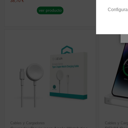
38,70 €
15,51 €
Configura
ver producto
Cables y Cargadores
Cables y Car