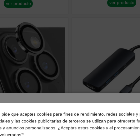
ver producto
ver producto
¿Dónde deseas recibir tu pedido?
e pide que aceptes cookies para fines de rendimiento, redes sociales y 
Periféricos
iales y las cookies publicitarias de terceros se utilizan para ofrecerte 
Selecciona tu ubicación para mostrarte los precios e
e lentes Devia para iPhone
Devia Hub Leopard 4 en 1 d
s y anuncios personalizados. ¿Aceptas estas cookies y el procesamien
impuestos correctos para tu región.
 Pro Max
HDMI / 2 X USB
nvolucrados?