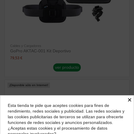
Cables y Cargadores
GoPro AKTAC-001 Kit Deportivo
79,53 €
ver producto
¡Disponible sólo en Internet!
×
Esta tienda te pide que aceptes cookies para fines de
¿Dónde deseas recibir tu pedido?
rendimiento, redes sociales y publicidad. Las redes sociales y
las cookies publicitarias de terceros se utilizan para ofrecerte
Selecciona tu ubicación para mostrarte los precios e
funciones de redes sociales y anuncios personalizados.
impuestos correctos para tu región.
¿Aceptas estas cookies y el procesamiento de datos
personales involucrados?