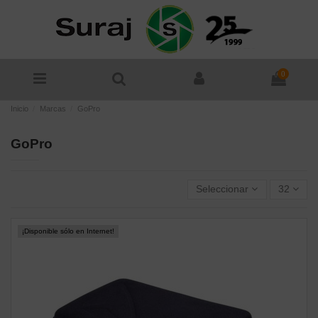
0
Inicio
Marcas
GoPro
GoPro
Seleccionar
32
¡Disponible sólo en Internet!