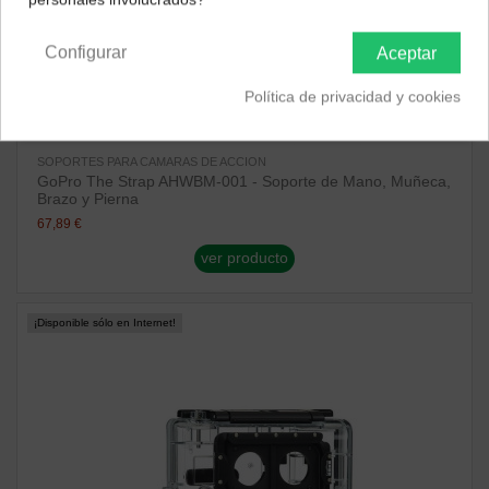
Península y Baleares
Canarias
Configurar
Aceptar
Política de privacidad y cookies
SOPORTES PARA CAMARAS DE ACCION
GoPro The Strap AHWBM-001 - Soporte de Mano, Muñeca,
Brazo y Pierna
67,89 €
ver producto
¡Disponible sólo en Internet!