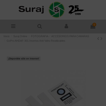
0
Inicio
Suraj Online
FOTOGRAFIA
ACCESORIOS PARA CAMARAS
GoPro AHDAF-301 Insertos Anti-Vaho Reutilizables
¡Disponible sólo en Internet!