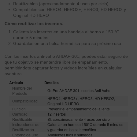
Reutilizables (aproximadamente 4 usos por ciclo)
Compatibles con HERO4, HERO3+, HERO3, HD HERO2 y
Original HD HERO
Cómo reutilizar los insertos:
Calienta los insertos en una bandeja al horno a 150 °C
durante 5 minutos.
Guárdalos en una bolsa hermética para su próximo uso.
Con los insertos anti-vaho AHDAF-301, puedes estar seguro de
que tu objetivo se mantendrá libre de empañamiento,
permitiéndote capturar fotos y vídeos increíbles en cualquier
aventura.
Artículo
Detalles
Nombre del
GoPro AHDAF-301 Insertos Anti-Vaho
Producto
HERO4, HERO3+, HERO3, HD HERO2,
Compatibilidad
Original HD HERO
Función
Prevenir el empañamiento de la lente
Cantidad
12 insertos
Reutilizable
Sí, aproximadamente 4 usos por ciclo
Instrucciones de
Calentar en horno a 150°C durante 5 minutos
Reutilización
y guardar en bolsa hermética
Entorno de Uso
Ambientes fríos y húmedos