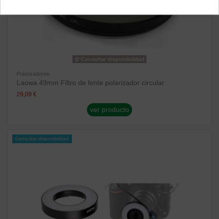
Consultar disponibilidad
Polarizadores
Laowa 49mm Filtro de lente polarizador circular
29,09 €
ver producto
Consultar disponibilidad