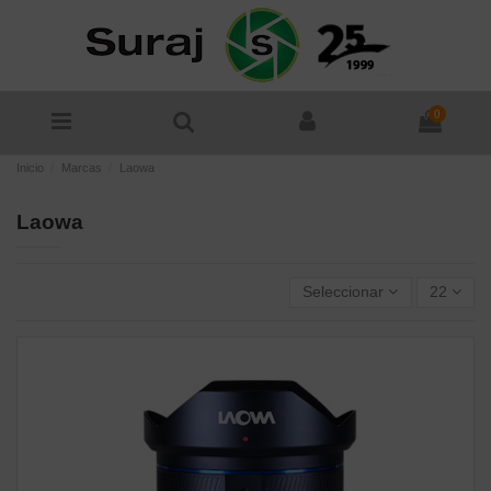
0
Inicio
Marcas
Laowa
Laowa
Seleccionar
22