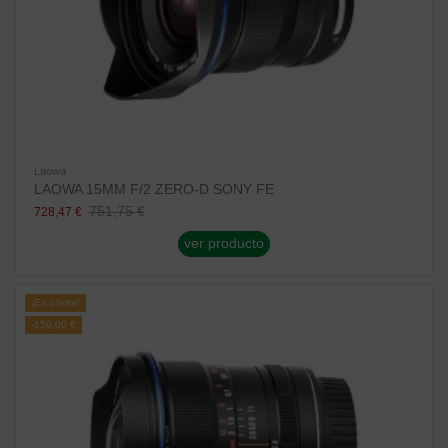
Laowa
LAOWA 15MM F/2 ZERO-D SONY FE
751,75 €
728,47 €
ver producto
¡En oferta!
-150,00 €