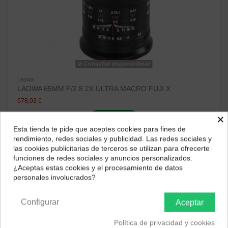
Consultar disponibilidad
Laowa
LAOWA 65MM F/2.8 2X ULTRA MACRO FUJI X
678,03 €
×
ver producto
Esta tienda te pide que aceptes cookies para fines de
¿Dónde deseas recibir tu pedido?
rendimiento, redes sociales y publicidad. Las redes sociales y
Consultar disponibilidad
las cookies publicitarias de terceros se utilizan para ofrecerte
Selecciona tu ubicación para mostrarte los precios e
funciones de redes sociales y anuncios personalizados.
impuestos correctos para tu región.
¿Aceptas estas cookies y el procesamiento de datos
personales involucrados?
Península y Baleares
Canarias
Configurar
Aceptar
Política de privacidad y cookies