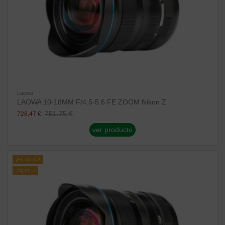
Laowa
LAOWA 10-18MM F/4.5-5.6 FE ZOOM Nikon Z
751,75 €
728,47 €
ver producto
¡En oferta!
-24,00 €