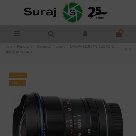
0
Inicio
Fotografía
Objetivos
Laowa
LAOWA 12MM F/2.8 ZERO-D
NIKON AI NEGRO
¡En oferta!
-150,00 €