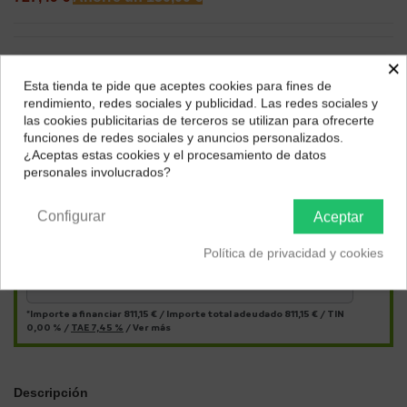
×
Esta tienda te pide que aceptes cookies para fines de
¿Dónde deseas recibir tu pedido?
rendimiento, redes sociales y publicidad. Las redes sociales y
las cookies publicitarias de terceros se utilizan para ofrecerte
Selecciona tu ubicación para mostrarte los precios e
funciones de redes sociales y anuncios personalizados.
impuestos correctos para tu región.
¿Aceptas estas cookies y el procesamiento de datos
personales involucrados?
Península y Baleares
Canarias
Págalo a plazos con
Configurar
Aceptar
Política de privacidad y cookies
22,53
€*
al mes en
cuotas
*Importe a financiar
811,15 €
/
Importe total adeudado
811,15 €
/
TIN
0,00 %
/
TAE
7,45 %
/
Ver más
Descripción