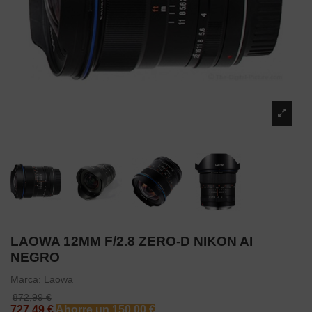
LAOWA 12MM F/2.8 ZERO-D NIKON AI
NEGRO
Marca:
Laowa
872,99 €
727,49 €
Ahorre un 150,00 €