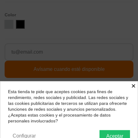
Color
Silver
Negro
×
Esta tienda te pide que aceptes cookies para fines de
¿Dónde deseas recibir tu pedido?
rendimiento, redes sociales y publicidad. Las redes sociales y
las cookies publicitarias de terceros se utilizan para ofrecerte
Selecciona tu ubicación para mostrarte los precios e
funciones de redes sociales y anuncios personalizados.
impuestos correctos para tu región.
¿Aceptas estas cookies y el procesamiento de datos
personales involucrados?
Península y Baleares
Canarias
Págalo a plazos con
Configurar
Aceptar