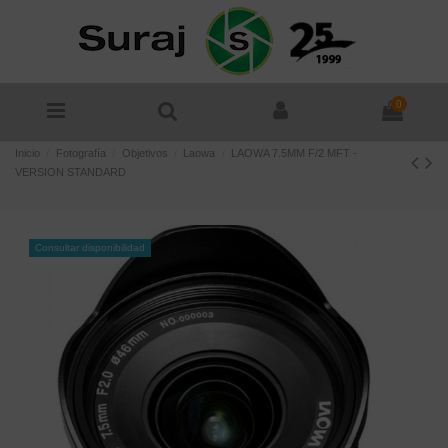
0
Inicio
Fotografía
Objetivos
Laowa
LAOWA 7.5MM F/2 MFT -
VERSION STANDARD
Consultar disponibilidad