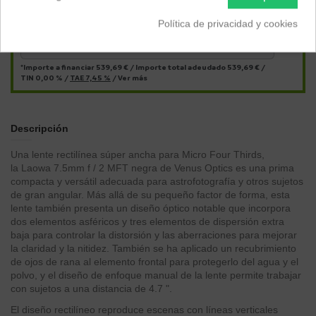
Política de privacidad y cookies
14,99
€*
al mes en
cuotas
*Importe a financiar
539,69 €
/
Importe total adeudado
539,69 €
/
TIN
0,00 %
/
TAE
7,45 %
/
Ver más
Descripción
Una lente rectilínea súper ancha para Micro Four Thirds,
la Laowa 7.5mm f / 2 MFT negra de Venus Optics es una prima
compacta y versátil adecuada para astrofotografía y otros sujetos
de gran angular. Más allá de su pequeño factor de forma, esta
lente también presenta un diseño óptico notable que incorpora
dos elementos asféricos y tres elementos de dispersión extra
baja para controlar la distorsión y las aberraciones para mejorar
la claridad y la nitidez. También se ha aplicado un recubrimiento
de ojos de rana al elemento frontal para protegerlo del agua y el
polvo, y el diseño de enfoque manual de la lente permite trabajar
con sujetos a una distancia de 4.7 ".
El diseño rectilíneo reproduce escenas con líneas verticales