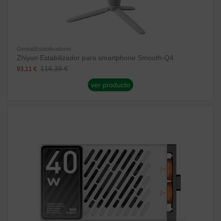
Gimbal/Estabilizadores
Zhiyun Estabilizador para smartphone Smooth-Q4
116,39 €
93,11 €
ver producto