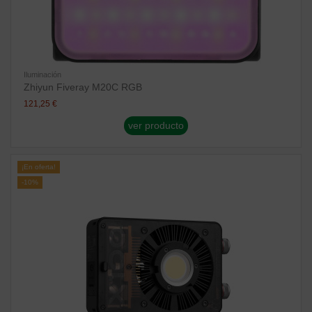
Iluminación
Zhiyun Fiveray M20C RGB
121,25 €
ver producto
¡En oferta!
-10%