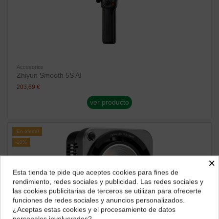
Accesorios
Zhiyun Smooth 5S AI
203,69 €
ver producto
¡En oferta!
-10%
×
Esta tienda te pide que aceptes cookies para fines de
¿Dónde deseas recibir tu pedido?
rendimiento, redes sociales y publicidad. Las redes sociales y
las cookies publicitarias de terceros se utilizan para ofrecerte
Selecciona tu ubicación para mostrarte los precios e
funciones de redes sociales y anuncios personalizados.
impuestos correctos para tu región.
¿Aceptas estas cookies y el procesamiento de datos
personales involucrados?