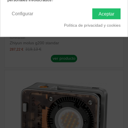
Península y Baleares
Canarias
Configurar
Aceptar
Política de privacidad y cookies
Iluminación
Zhiyun molus g200 standar
319,13 €
287,22 €
ver producto