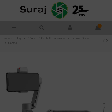
0
Inicio
Fotografía
Vídeo
Gimbal/Estabilizadores
Zhiyun Smooth
Q3 Combo