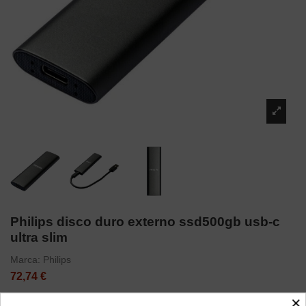
Philips disco duro externo ssd500gb usb-c
ultra slim
Marca:
Philips
72,74 €
×