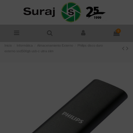
0
Inicio
Informática
Almacenamiento Externo
Philips disco duro
externo ssd500gb usb-c ultra slim