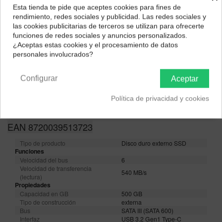
Esta tienda te pide que aceptes cookies para fines de
¿Dónde deseas recibir tu pedido?
rendimiento, redes sociales y publicidad. Las redes sociales y
las cookies publicitarias de terceros se utilizan para ofrecerte
Selecciona tu ubicación para mostrarte los precios e
funciones de redes sociales y anuncios personalizados.
impuestos correctos para tu región.
¿Aceptas estas cookies y el procesamiento de datos
personales involucrados?
Península y Baleares
Canarias
Configurar
Aceptar
Política de privacidad y cookies
Descripción
EAN 8720039513723
Tipo de producto
Disco duro externo SSD
Funciones
Velocidad del bus
6
Velocidad de transferencia
540 MB/s
(lectura)
Propiedades
Capacidad en GB
500 GB
Tipo de construcción
externa
Bus
SATA III (SATA 600)
Interfaz
USB 3.2 Gen1 Type-C