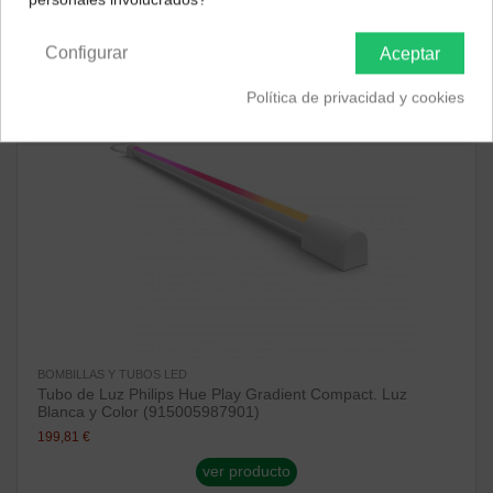
Península y Baleares
Canarias
¡Disponible sólo en Internet!
Configurar
Aceptar
Política de privacidad y cookies
BOMBILLAS Y TUBOS LED
Tubo de Luz Philips Hue Play Gradient Compact. Luz
Blanca y Color (915005987901)
199,81 €
ver producto