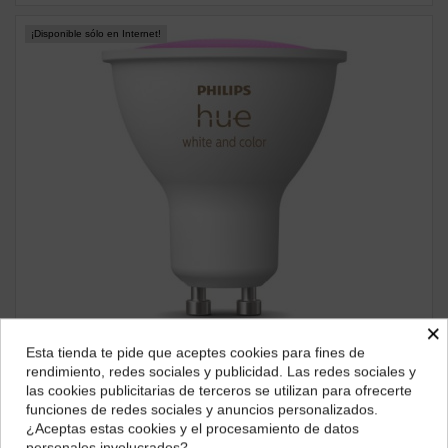
¡Disponible sólo en Internet!
×
BOMBILLAS Y TUBOS LED
Esta tienda te pide que aceptes cookies para fines de
Bombilla Philips Hue LED Inteligente RGB+W (9290036665)
¿Dónde deseas recibir tu pedido?
rendimiento, redes sociales y publicidad. Las redes sociales y
76,62 €
las cookies publicitarias de terceros se utilizan para ofrecerte
Selecciona tu ubicación para mostrarte los precios e
funciones de redes sociales y anuncios personalizados.
ver producto
impuestos correctos para tu región.
¿Aceptas estas cookies y el procesamiento de datos
personales involucrados?