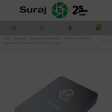
0
Inicio
Fotografía
Accesorios de Fotografía
Tarjetas de memoria
Caruba lector Cfexpress type A usb 3.1 cr-cfe2