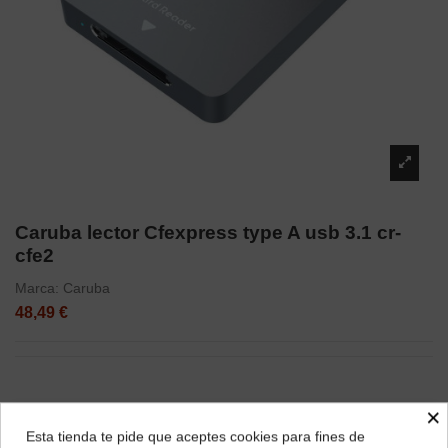
Caruba lector Cfexpress type A usb 3.1 cr-
cfe2
Marca:
Caruba
48,49 €
×
Descripción
Esta tienda te pide que aceptes cookies para fines de