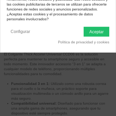
las cookies publicitarias de terceros se utilizan para ofrecerte
El colgante Accetel Thick CCD06 es un accesorio universal 3 en 1
Selecciona tu ubicación para mostrarte los precios e
funciones de redes sociales y anuncios personalizados.
impuestos correctos para tu región.
para tu móvil, ofreciendo seguridad y versatilidad. Funciona como
¿Aceptas estas cookies y el procesamiento de datos
correa de sujeción, soporte y anillo, manteniendo tu dispositivo
personales involucrados?
siempre a mano y protegido.
Península y Baleares
Canarias
Configurar
Aceptar
Política de privacidad y cookies
Descripción
El Colgante Thick Accetel Universal CCD06 es la solución
perfecta para mantener tu smartphone seguro y accesible en
todo momento. Este innovador accesorio “3 en 1” se adapta a
cualquier modelo de teléfono, proporcionando múltiples
funcionalidades para tu comodidad.
Funcionalidad 3 en 1:
Utilízalo como una robusta correa
para el cuello o la muñeca, un práctico soporte para
visualización multimedia o un cómodo anillo para un agarre
más seguro.
Compatibilidad universal:
Diseñado para funcionar con
una amplia gama de smartphones, asegurando que tu
dispositivo esté siempre protegido.