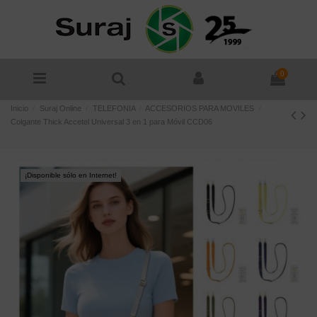
0
Inicio
Suraj Online
TELEFONIA
ACCESORIOS PARA MOVILES
Colgante Thick Accetel Universal 3 en 1 para Móvil CCD06
¡Disponible sólo en Internet!