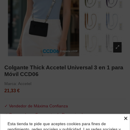
Colgante Thick Accetel Universal 3 en 1 para
Móvil CCD06
Marca:
Accetel
21,33 €
✓ Vendedor de Máxima Confianza
✓ Compradores Frecuentes lo Recomiendan
×
✓ Elección Segura
Esta tienda te pide que aceptes cookies para fines de
¿Dónde deseas recibir tu pedido?
rendimiento, redes sociales y publicidad. Las redes sociales y