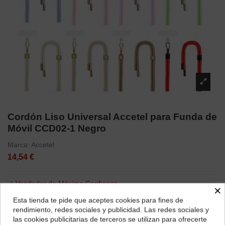
Cordón Liso Universal Accetel para Funda de
Móvil CCD02-1 Negro
Marca:
Accetel
14,54 €
✓ Vendedor de Máxima Confianza
×
✓ Compradores Frecuentes lo Recomiendan
Esta tienda te pide que aceptes cookies para fines de
¿Dónde deseas recibir tu pedido?
rendimiento, redes sociales y publicidad. Las redes sociales y
✓ Elección Segura
las cookies publicitarias de terceros se utilizan para ofrecerte
Selecciona tu ubicación para mostrarte los precios e