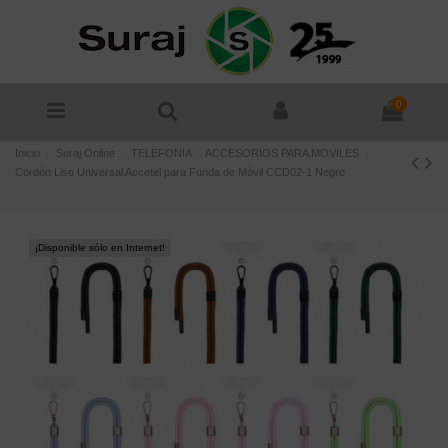
0
Inicio
Suraj Online
TELEFONIA
ACCESORIOS PARA MOVILES
Cordón Liso Universal Accetel para Funda de Móvil CCD02-1 Negro
¡Disponible sólo en Internet!