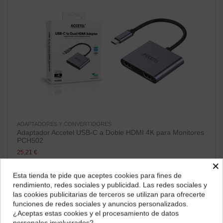
ADAPTADORES Y CONVERTIDORES
Adaptador Accetel USB-C a Doble HDMI 4K para Monitores
PCH502
25,21 €
×
ver producto
Esta tienda te pide que aceptes cookies para fines de
¿Dónde deseas recibir tu pedido?
rendimiento, redes sociales y publicidad. Las redes sociales y
las cookies publicitarias de terceros se utilizan para ofrecerte
¡Disponible sólo en Internet!
Selecciona tu ubicación para mostrarte los precios e
funciones de redes sociales y anuncios personalizados.
impuestos correctos para tu región.
¿Aceptas estas cookies y el procesamiento de datos
personales involucrados?