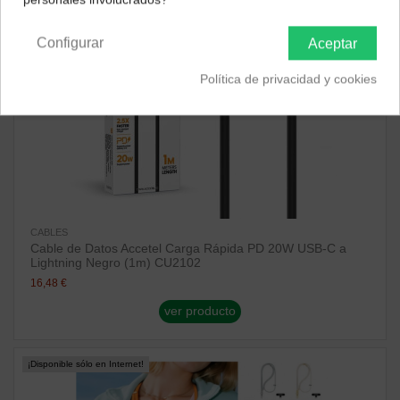
Península y Baleares
Canarias
Configurar
Aceptar
Política de privacidad y cookies
CABLES
Cable de Datos Accetel Carga Rápida PD 20W USB-C a
Lightning Negro (1m) CU2102
16,48 €
ver producto
¡Disponible sólo en Internet!