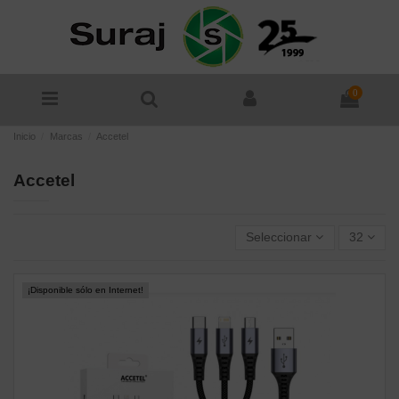
0
Inicio
Marcas
Accetel
Accetel
Seleccionar
32
¡Disponible sólo en Internet!