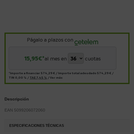
Págalo a plazos con
15,95
€*
al mes en
cuotas
*Importe a financiar
574,29 €
/
Importe total adeudado
574,29 €
/
TIN
0,00 %
/
TAE
7,45 %
/
Ver más
Descripción
EAN 5099206072060
ESPECIFICACIONES TÉCNICAS