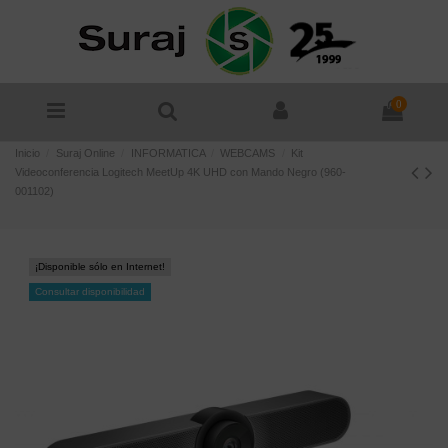
0
Inicio
Suraj Online
INFORMATICA
WEBCAMS
Kit
Videoconferencia Logitech MeetUp 4K UHD con Mando Negro (960-
001102)
¡Disponible sólo en Internet!
Consultar disponibilidad