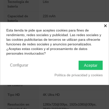
Tecnología de
Litio
batería
Capacidad de
220 mAh
batería
×
Esta tienda te pide que aceptes cookies para fines de
Numero de
2
¿Dónde deseas recibir tu pedido?
rendimiento, redes sociales y publicidad. Las redes sociales y
baterías
las cookies publicitarias de terceros se utilizan para ofrecerte
soportadas
Selecciona tu ubicación para mostrarte los precios e
funciones de redes sociales y anuncios personalizados.
impuestos correctos para tu región.
¿Aceptas estas cookies y el procesamiento de datos
VÍDEO
personales involucrados?
Península y Baleares
Canarias
Máxima
3840 x 2160 Pixeles
Configurar
Aceptar
resolución de
video
Política de privacidad y cookies
Velocidad máxima
30 pps
de cuadro
Tipo HD
4K Ultra HD
Resolución en
1280x720@30fps, 1920x1080@30fps,