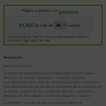
Págalo a plazos con
21,36
€*
al mes en
cuotas
*Importe a financiar
768,97 €
/
Importe total adeudado
768,97 €
/
TIN
0,00 %
/
TAE
7,45 %
/
Ver más
Descripción
EAN 97855198198
Optimiza tus videoconferencias profesionales con la Logitech
MeetUp 2, la solución avanzada y compacta, diseñada
específicamente para salas de reuniones pequeñas y medianas.
Este dispositivo todo en uno eleva el estándar de la comunicación
en equipo, integrando una cámara 4K Ultra HD, micrófonos y
altavoces de alta calidad en un diseño elegante y robusto.
La MeetUp 2 va más allá de una webcam tradicional,