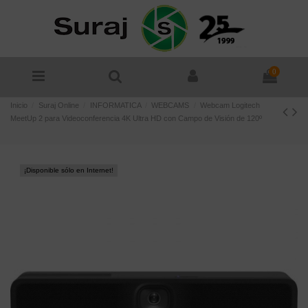
0
Inicio
Suraj Online
INFORMATICA
WEBCAMS
Webcam Logitech
MeetUp 2 para Videoconferencia 4K Ultra HD con Campo de Visión de 120º
¡Disponible sólo en Internet!