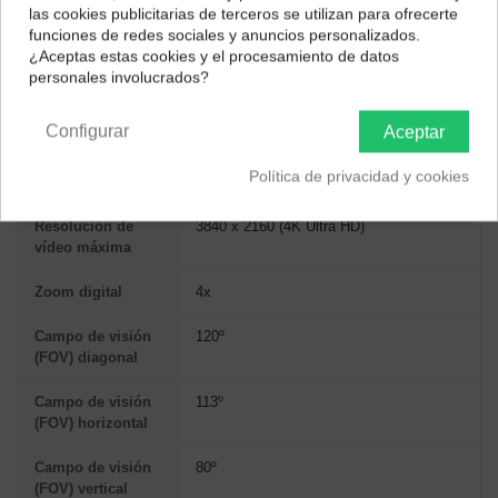
las cookies publicitarias de terceros se utilizan para ofrecerte
Fácil Instalación:
Su diseño "todo en uno" y el soporte
Selecciona tu ubicación para mostrarte los precios e
funciones de redes sociales y anuncios personalizados.
multifunción incluido facilitan una configuración rápida y
impuestos correctos para tu región.
¿Aceptas estas cookies y el procesamiento de datos
sencilla en cualquier espacio.
personales involucrados?
Península y Baleares
Canarias
ESPECIFICACIONES TÉCNICAS
Configurar
Aceptar
Política de privacidad y cookies
CÁMARA Y VIDEO
Resolución de
3840 x 2160 (4K Ultra HD)
vídeo máxima
Zoom digital
4x
Campo de visión
120º
(FOV) diagonal
Campo de visión
113º
(FOV) horizontal
Campo de visión
80º
(FOV) vertical