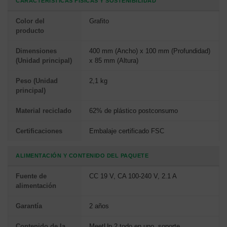
CARACTERÍSTICAS FÍSICAS Y SOSTENIBILIDAD
Color del
Grafito
producto
Dimensiones
400 mm (Ancho) x 100 mm (Profundidad)
(Unidad principal)
x 85 mm (Altura)
Peso (Unidad
2,1 kg
principal)
Material reciclado
62% de plástico postconsumo
Certificaciones
Embalaje certificado FSC
ALIMENTACIÓN Y CONTENIDO DEL PAQUETE
Fuente de
CC 19 V, CA 100-240 V, 2.1 A
alimentación
Garantía
2 años
Contenido de la
MeetUp 2 todo en uno, soporte