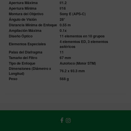
Apertura Máxima
f/1.2
Apertura Mínima
f/16
Montura del Objetivo
Sony E (APS-C)
Ángulo de Visión
28°
Distancia Mínima de Enfoque
0.55 m
Ampliación Máxima
0.1x
Diseño Óptico
11 elementos en 10 grupos
4 elementos ED, 3 elementos
Elementos Especiales
asféricos
Palas del Diafragma
11
Tamaño del Filtro
67 mm
Tipo de Enfoque
Autofoco (Motor STM)
Dimensiones (Diámetro x
76.2 x 93.3 mm
Longitud)
Peso
568 g