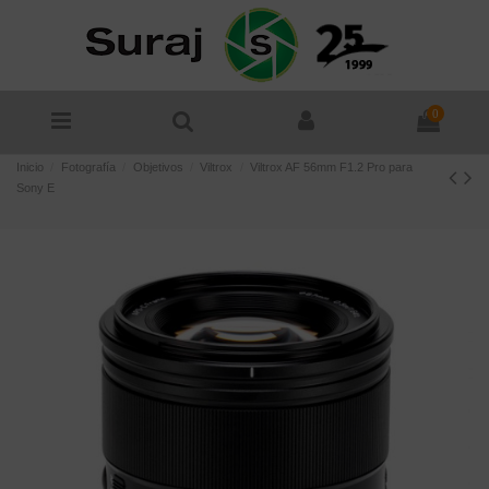
0
Inicio
Fotografía
Objetivos
Viltrox
Viltrox AF 56mm F1.2 Pro para
Sony E