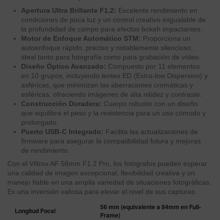
Apertura Ultra Brillante F1.2:
Excelente rendimiento en
condiciones de poca luz y un control creativo inigualable de
la profundidad de campo para efectos bokeh impactantes.
Motor de Enfoque Automático STM:
Proporciona un
autoenfoque rápido, preciso y notablemente silencioso,
ideal tanto para fotografía como para grabación de vídeo.
Diseño Óptico Avanzado:
Compuesto por 11 elementos
en 10 grupos, incluyendo lentes ED (Extra-low Dispersion) y
asféricas, que minimizan las aberraciones cromáticas y
esféricas, ofreciendo imágenes de alta nitidez y contraste.
Construcción Duradera:
Cuerpo robusto con un diseño
que equilibra el peso y la resistencia para un uso cómodo y
prolongado.
Puerto USB-C Integrado:
Facilita las actualizaciones de
firmware para asegurar la compatibilidad futura y mejoras
de rendimiento.
Con el Viltrox AF 56mm F1.2 Pro, los fotógrafos pueden esperar
una calidad de imagen excepcional, flexibilidad creativa y un
manejo fiable en una amplia variedad de situaciones fotográficas.
Es una inversión valiosa para elevar el nivel de sus capturas.
56 mm (equivalente a 84mm en Full-
Longitud Focal
Frame)