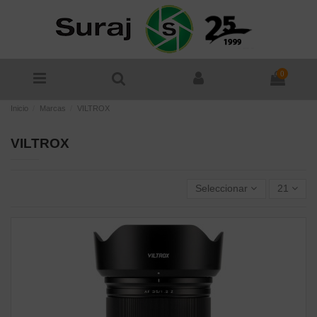
0
Inicio
Marcas
VILTROX
VILTROX
Seleccionar
21