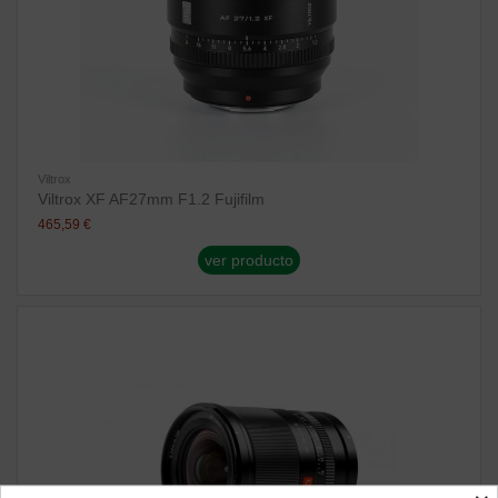
Viltrox
Viltrox XF AF27mm F1.2 Fujifilm
465,59 €
ver producto