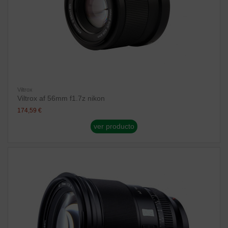
Viltrox
Viltrox af 56mm f1.7z nikon
174,59 €
ver producto