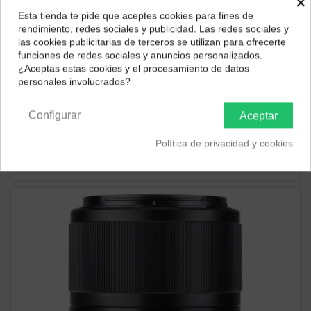
×
Esta tienda te pide que aceptes cookies para fines de
¿Dónde deseas recibir tu pedido?
rendimiento, redes sociales y publicidad. Las redes sociales y
las cookies publicitarias de terceros se utilizan para ofrecerte
Selecciona tu ubicación para mostrarte los precios e
funciones de redes sociales y anuncios personalizados.
impuestos correctos para tu región.
¿Aceptas estas cookies y el procesamiento de datos
personales involucrados?
Península y Baleares
Canarias
Viltrox
Configurar
Aceptar
Viltrox AF 13mm F1.4Z Mount
436,49 €
Política de privacidad y cookies
ver producto