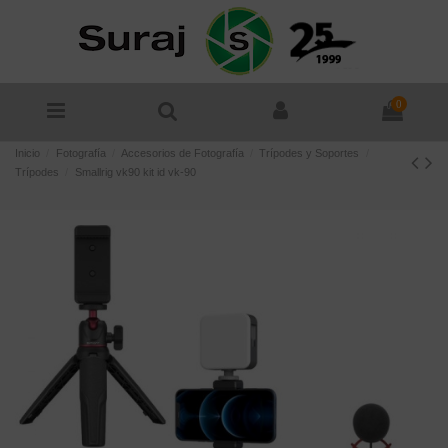
0
Inicio
Fotografía
Accesorios de Fotografía
Trípodes y Soportes
Trípodes
Smallrig vk90 kit id vk-90