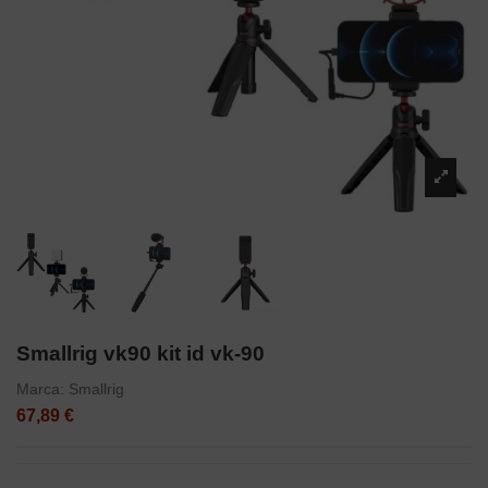
Smallrig vk90 kit id vk-90
Marca:
Smallrig
67,89 €