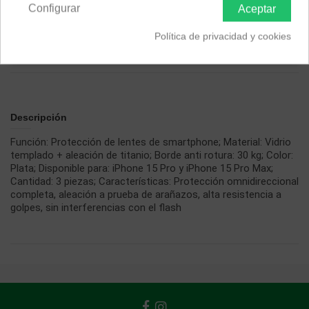
Configurar
Aceptar
Color
Política de privacidad y cookies
Silver
Grafito
Descripción
Función: Protección de lentes de smartphone; Material: Vidrio
templado + aleación de titanio; Borde anti rotura: 30 kg; Color:
Plata; Disponible para: iPhone 15 Pro y iPhone 15 Pro Max;
Cantidad: 3 piezas; Características: Protección omnidireccional
completa, aleación a prueba de arañazos, alta resistencia a
golpes, sin interferencias con el flash