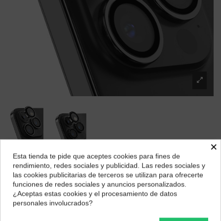
×
Esta tienda te pide que aceptes cookies para fines de
Protector de lentes Devia para iPhone 15 Pro
¿Dónde deseas recibir tu pedido?
rendimiento, redes sociales y publicidad. Las redes sociales y
/15 Pro Max
las cookies publicitarias de terceros se utilizan para ofrecerte
Selecciona tu ubicación para mostrarte los precios e
funciones de redes sociales y anuncios personalizados.
Marca:
Devia
impuestos correctos para tu región.
¿Aceptas estas cookies y el procesamiento de datos
15,51 €
personales involucrados?
Península y Baleares
Canarias