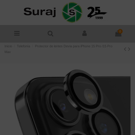
0
Inicio
Telefonía
Protector de lentes Devia para iPhone 15 Pro /15 Pro
Max