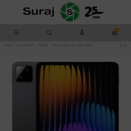
0
Inicio
Área Xiaomi
Tablets
Xiaomi pad 7 pro 8gb 256gb