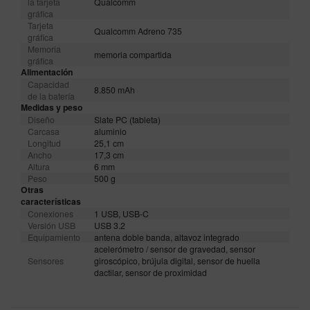
la tarjeta
Qualcomm
gráfica
Tarjeta
Qualcomm Adreno 735
gráfica
Memoria
memoria compartida
gráfica
Alimentación
Capacidad
8.850 mAh
de la batería
Medidas y peso
Diseño
Slate PC (tableta)
Carcasa
aluminio
Longitud
25,1 cm
Ancho
17,3 cm
Altura
6 mm
Peso
500 g
Otras
características
Conexiones
1 USB, USB-C
Versión USB
USB 3.2
Equipamiento
antena doble banda, altavoz integrado
acelerómetro / sensor de gravedad, sensor
Sensores
giroscópico, brújula digital, sensor de huella
dactilar, sensor de proximidad