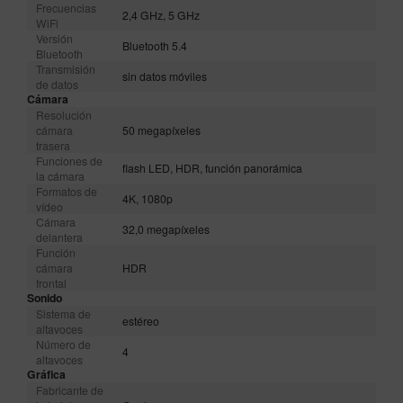
Frecuencias
2,4 GHz, 5 GHz
WiFi
Versión
Bluetooth 5.4
Bluetooth
Transmisión
sin datos móviles
de datos
Cámara
Resolución
cámara
50 megapíxeles
trasera
Funciones de
flash LED, HDR, función panorámica
la cámara
Formatos de
4K, 1080p
vídeo
Cámara
32,0 megapíxeles
delantera
Función
cámara
HDR
frontal
Sonido
Sistema de
estéreo
altavoces
Número de
4
altavoces
Gráfica
Fabricante de