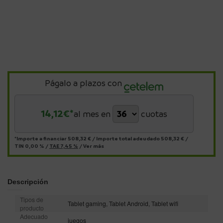
Págalo a plazos con
14,12
€*
al mes en
cuotas
*Importe a financiar
508,32 €
/
Importe total adeudado
508,32 €
/
TIN
0,00 %
/
TAE
7,45 %
/
Ver más
Descripción
Tipos de
Tablet gaming, Tablet Android, Tablet wifi
producto
Adecuado
juegos