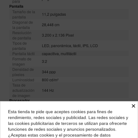
para
Pantalla
Tamaño de la
11,2 pulgadas
pantalla
Diagonal de
28,448 cm
la pantalla
Resolución
3.200 x 2.136 Pixel
de pantalla
Tipos de
LED, panorámica, táctil, IPS, LCD
pantalla
Pantalla táctil
capacitiva, multitáctil
Formato de
3:2
imagen
Densidad de
344 ppp
píxeles
Luminosidad
800 cd/m²
Tasa de
actualización
144 Hz
de imagen
Procesador
×
Frecuencia
2,8 GHz
del reloj
Esta tienda te pide que aceptes cookies para fines de
¿Dónde deseas recibir tu pedido?
Núcleo del
rendimiento, redes sociales y publicidad. Las redes sociales y
Octa-Core
procesador
las cookies publicitarias de terceros se utilizan para ofrecerte
Selecciona tu ubicación para mostrarte los precios e
Núcleos del
funciones de redes sociales y anuncios personalizados.
8 núcleos
impuestos correctos para tu región.
procesador
¿Aceptas estas cookies y el procesamiento de datos
Fabricante