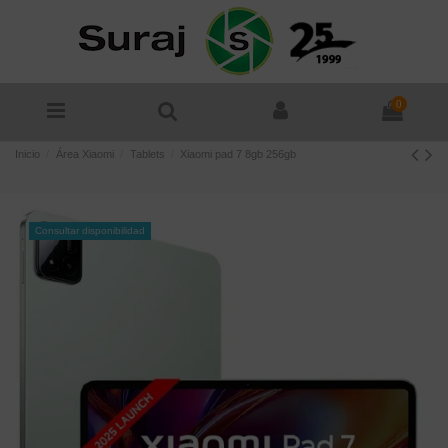
0
Inicio
Área Xiaomi
Tablets
Xiaomi pad 7 8gb 256gb
Consultar disponibilidad