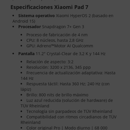
Especificaciones Xiaomi Pad 7
Sistema operativo
Xiaomi HyperOS 2 (basado en
Android 15)
Procesador
Snapdragon 7+ Gen 3
Proceso de fabricación de 4 nm
CPU: 8 núcleos, hasta 2,8 GHz
GPU: Adreno™Motor AI Qualcomm
Pantalla
11.2" Crystal-Clear de 3,2 K y 144 Hz
Relación de aspecto: 3:2
Resolución: 3200 x 2136, 345 ppp
Frecuencia de actualización adaptativa: Hasta
144 Hz
Respuesta táctil: Hasta 360 Hz; 240 Hz (con
lápiz)
Brillo: 800 nits de brillo máximo
Luz azul reducida (solución de hardware) de
TÜV Rheinland
Tecnología sin parpadeos de TÜV Rheinland
Compatibilidad con ritmos circadianos de TÜV
Rheinland
Color original Pro | Modo diurno | 68 000