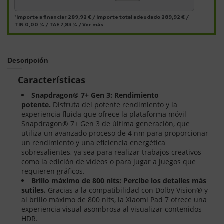
*Importe a financiar
289,92 €
/
Importe total adeudado
289,92 €
/
TIN
0,00 %
/
TAE
7,83 %
/
Ver más
Descripción
Características
Snapdragon® 7+ Gen 3: Rendimiento
potente.
Disfruta del potente rendimiento y la
experiencia fluida que ofrece la plataforma móvil
Snapdragon® 7+ Gen 3 de última generación, que
utiliza un avanzado proceso de 4 nm para proporcionar
un rendimiento y una eficiencia energética
sobresalientes, ya sea para realizar trabajos creativos
como la edición de vídeos o para jugar a juegos que
requieren gráficos.
Brillo máximo de 800 nits: Percibe los detalles más
sutiles.
Gracias a la compatibilidad con Dolby Vision® y
al brillo máximo de 800 nits, la Xiaomi Pad 7 ofrece una
experiencia visual asombrosa al visualizar contenidos
HDR.