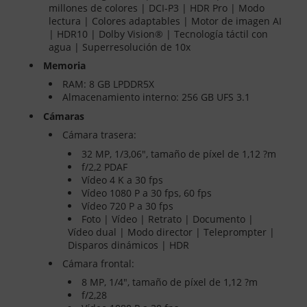
millones de colores | DCI-P3 | HDR Pro | Modo
lectura | Colores adaptables | Motor de imagen AI
| HDR10 | Dolby Vision® | Tecnología táctil con
agua | Superresolución de 10x
Memoria
RAM: 8 GB LPDDR5X
Almacenamiento interno: 256 GB UFS 3.1
Cámaras
Cámara trasera:
32 MP, 1/3,06", tamaño de píxel de 1,12 ?m
f/2,2 PDAF
Vídeo 4 K a 30 fps
Vídeo 1080 P a 30 fps, 60 fps
Vídeo 720 P a 30 fps
Foto | Vídeo | Retrato | Documento |
Vídeo dual | Modo director | Teleprompter |
Disparos dinámicos | HDR
Cámara frontal:
8 MP, 1/4", tamaño de píxel de 1,12 ?m
f/2,28