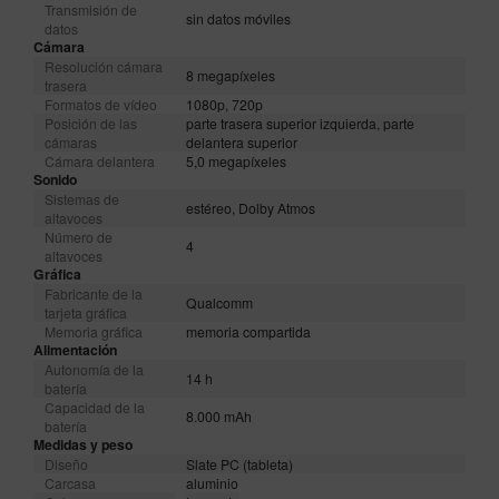
Transmisión de
sin datos móviles
datos
Cámara
Resolución cámara
8 megapíxeles
trasera
Formatos de vídeo
1080p, 720p
Posición de las
parte trasera superior izquierda, parte
cámaras
delantera superior
Cámara delantera
5,0 megapíxeles
Sonido
Sistemas de
estéreo, Dolby Atmos
altavoces
Número de
4
altavoces
Gráfica
Fabricante de la
Qualcomm
tarjeta gráfica
Memoria gráfica
memoria compartida
Alimentación
Autonomía de la
14 h
batería
Capacidad de la
8.000 mAh
batería
Medidas y peso
Diseño
Slate PC (tableta)
Carcasa
aluminio