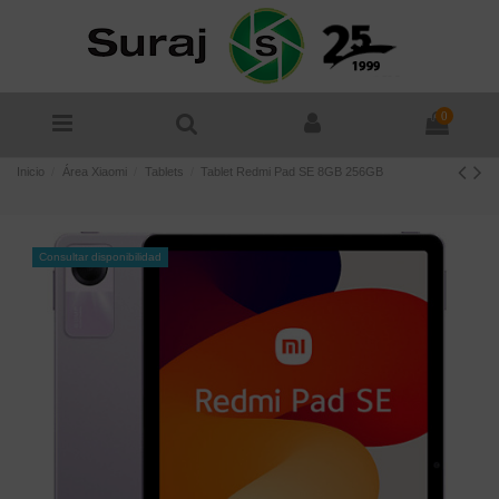
0
Inicio
Área Xiaomi
Tablets
Tablet Redmi Pad SE 8GB 256GB
Consultar disponibilidad