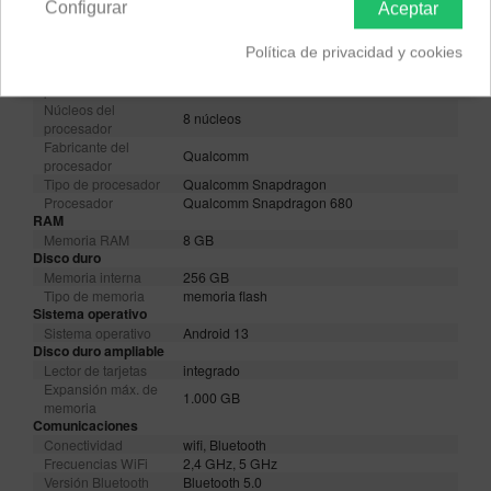
Configurar
Aceptar
Procesador
Frecuencia del
2,4 GHz
Política de privacidad y cookies
reloj
Núcleo del
Octa-Core
procesador
Núcleos del
8 núcleos
procesador
Fabricante del
Qualcomm
procesador
Tipo de procesador
Qualcomm Snapdragon
Procesador
Qualcomm Snapdragon 680
RAM
Memoria RAM
8 GB
Disco duro
Memoria interna
256 GB
Tipo de memoria
memoria flash
Sistema operativo
Sistema operativo
Android 13
Disco duro ampliable
Lector de tarjetas
integrado
Expansión máx. de
1.000 GB
memoria
Comunicaciones
Conectividad
wifi, Bluetooth
Frecuencias WiFi
2,4 GHz, 5 GHz
Versión Bluetooth
Bluetooth 5.0