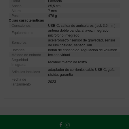
Color
Lavanda
Ancho
25,5 cm
Altura
7 mm
Peso
478 g
Otras características
Conexiones
USB-C, salida de auriculares (jack 3,5 mm)
antena doble banda, altavoz integrado,
Equipamiento
micrófono integrado
acelerómetro / sensor de gravedad, sensor
Sensores
de luminosidad, sensor Hall
Botones
botón de encendido, regulación de volumen
Método de entrada
teclado virtual
Seguridad
reconocimiento de rostro
integrada
adaptador de corriente, cable USB-C, guía
Artículos incluidos
rápida, garantía
Fecha de
2023
lanzamiento