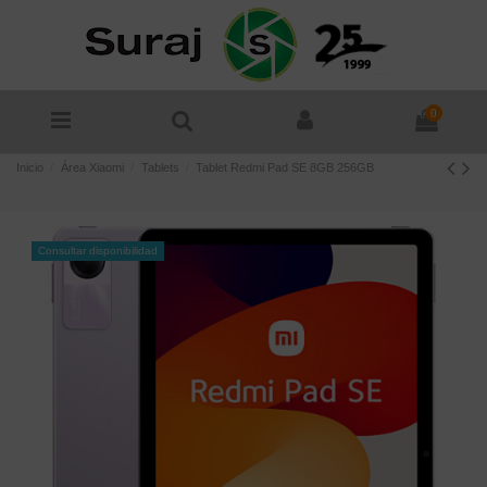
0
Inicio
Área Xiaomi
Tablets
Tablet Redmi Pad SE 8GB 256GB
Consultar disponibilidad