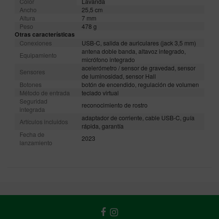
Color
Lavanda
Ancho
25,5 cm
Altura
7 mm
Peso
478 g
Otras características
Conexiones
USB-C, salida de auriculares (jack 3,5 mm)
antena doble banda, altavoz integrado,
Equipamiento
micrófono integrado
acelerómetro / sensor de gravedad, sensor
Sensores
de luminosidad, sensor Hall
Botones
botón de encendido, regulación de volumen
Método de entrada
teclado virtual
Seguridad
reconocimiento de rostro
integrada
adaptador de corriente, cable USB-C, guía
Artículos incluidos
rápida, garantía
Fecha de
2023
lanzamiento