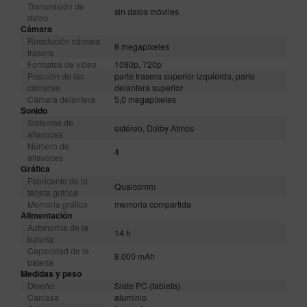
Transmisión de
sin datos móviles
datos
Cámara
Resolución cámara
8 megapíxeles
trasera
Formatos de vídeo
1080p, 720p
Posición de las
parte trasera superior izquierda, parte
cámaras
delantera superior
Cámara delantera
5,0 megapíxeles
Sonido
Sistemas de
estéreo, Dolby Atmos
altavoces
Número de
4
altavoces
Gráfica
Fabricante de la
Qualcomm
tarjeta gráfica
Memoria gráfica
memoria compartida
Alimentación
Autonomía de la
14 h
batería
Capacidad de la
8.000 mAh
batería
Medidas y peso
Diseño
Slate PC (tableta)
Carcasa
aluminio