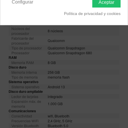
Configurar
Aceptar
Procesador
Frecuencia del
2,4 GHz
Política de privacidad y cookies
reloj
Núcleo del
Octa-Core
procesador
Núcleos del
8 núcleos
procesador
Fabricante del
Qualcomm
procesador
Tipo de procesador
Qualcomm Snapdragon
Procesador
Qualcomm Snapdragon 680
RAM
Memoria RAM
8 GB
Disco duro
Memoria interna
256 GB
Tipo de memoria
memoria flash
Sistema operativo
Sistema operativo
Android 13
Disco duro ampliable
Lector de tarjetas
integrado
Expansión máx. de
1.000 GB
memoria
Comunicaciones
Conectividad
wifi, Bluetooth
Frecuencias WiFi
2,4 GHz, 5 GHz
Versión Bluetooth
Bluetooth 5.0