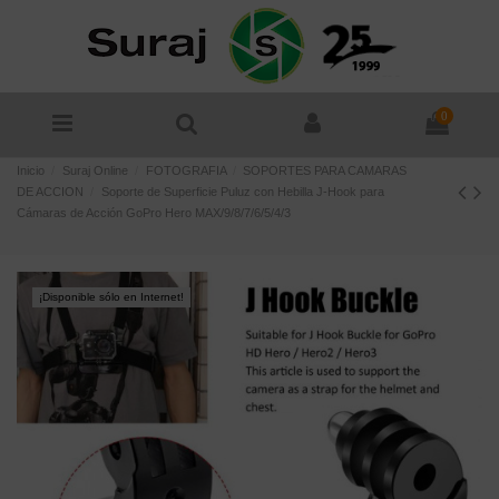
0
Inicio
Suraj Online
FOTOGRAFIA
SOPORTES PARA CAMARAS
DE ACCION
Soporte de Superficie Puluz con Hebilla J-Hook para
Cámaras de Acción GoPro Hero MAX/9/8/7/6/5/4/3
¡Disponible sólo en Internet!