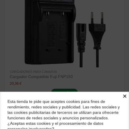
CARGADORES PARA CAMARAS
Cargador Compatible Fuji FNP150
20,36 €
ver producto
×
Esta tienda te pide que aceptes cookies para fines de
¿Dónde deseas recibir tu pedido?
rendimiento, redes sociales y publicidad. Las redes sociales y
¡Disponible sólo en Internet!
las cookies publicitarias de terceros se utilizan para ofrecerte
Selecciona tu ubicación para mostrarte los precios e
funciones de redes sociales y anuncios personalizados.
impuestos correctos para tu región.
¿Aceptas estas cookies y el procesamiento de datos
personales involucrados?