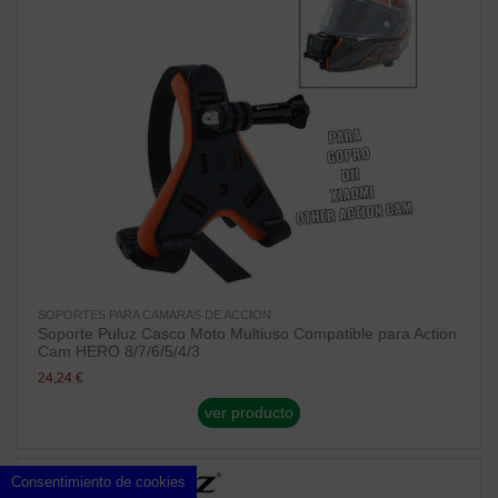
SOPORTES PARA CAMARAS DE ACCION
Soporte Puluz Casco Moto Multiuso Compatible para Action
Cam HERO 8/7/6/5/4/3
24,24 €
ver producto
¡Disponible sólo en Internet!
Consentimiento de cookies