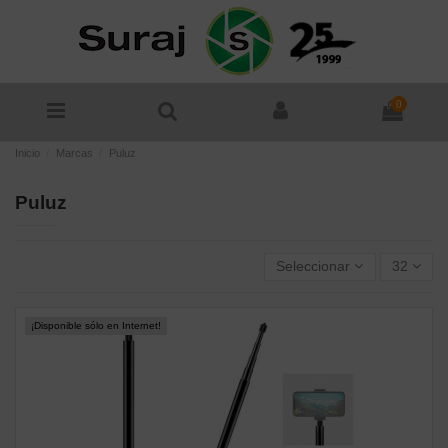
0
Inicio
Marcas
Puluz
Puluz
Seleccionar
32
¡Disponible sólo en Internet!