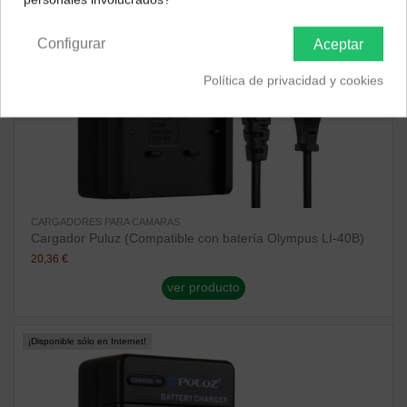
Península y Baleares
Canarias
Configurar
Aceptar
Política de privacidad y cookies
CARGADORES PARA CAMARAS
Cargador Puluz (Compatible con batería Olympus LI-40B)
20,36 €
ver producto
¡Disponible sólo en Internet!