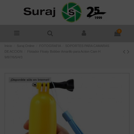
0
Inicio
Suraj Online
FOTOGRAFIA
SOPORTES PARA CAMARAS
DE ACCION
Flotador Floaty Bobber Amarillo para Action Cam H
9/8/7/6/5/4/3
¡Disponible sólo en Internet!