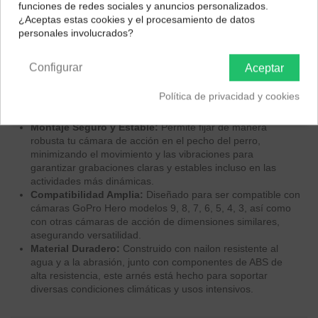
funciones de redes sociales y anuncios personalizados.
impuestos correctos para tu región.
Perspectiva Inmersiva:
Graba vídeos y toma fotos desde
¿Aceptas estas cookies y el procesamiento de datos
el punto de vista de tu perro, ofreciendo una nueva forma
personales involucrados?
Península y Baleares
Canarias
de ver el mundo y sus exploraciones.
Diseño Ajustable y Cómodo:
Las correas elásticas y
Configurar
Aceptar
completamente ajustables aseguran un ajuste perfecto para
perros de diferentes tamaños, mientras que el acolchado
Política de privacidad y cookies
suave previene rozaduras y molestias, garantizando el
bienestar de tu mascota.
Montaje Seguro y Estable:
Permite fijar de manera
robusta tu cámara de acción en el pecho del perro,
minimizando el movimiento y las vibraciones para
garantizar grabaciones claras y estables incluso en las
actividades más dinámicas.
Compatibilidad Amplia:
Diseñado para ser compatible con
cámaras GoPro Hero modelos 9, 8, 7, 6, 5, 4, 3, así como
con otras cámaras de acción de dimensiones similares,
asegurando versatilidad.
Material Duradero:
Construido con nailon resistente al
agua y a la abrasión, junto con componentes de ABS de
alta resistencia, este arnés está hecho para soportar
diversas condiciones climáticas y usos intensivos.