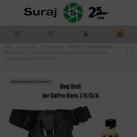
0
Inicio
Suraj Online
FOTOGRAFIA
SOPORTES PARA CAMARAS
DE ACCION
Correa de Pecho con Montaje de Arnés de Perro para
Cámara de Acción H 9/8/7/6/5/4/3
¡Disponible sólo en Internet!