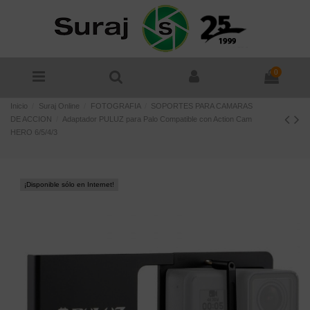
0
Inicio
Suraj Online
FOTOGRAFIA
SOPORTES PARA CAMARAS
DE ACCION
Adaptador PULUZ para Palo Compatible con Action Cam
HERO 6/5/4/3
¡Disponible sólo en Internet!