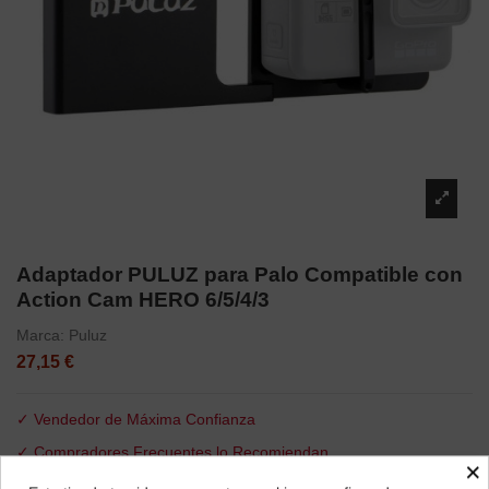
Adaptador PULUZ para Palo Compatible con
Action Cam HERO 6/5/4/3
Marca:
Puluz
27,15 €
✓ Vendedor de Máxima Confianza
✓ Compradores Frecuentes lo Recomiendan
×
✓ Elección Segura