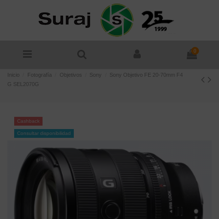
0
Inicio
Fotografía
Objetivos
Sony
Sony Objetivo FE 20-70mm F4
G SEL2070G
Cashback
Consultar disponibilidad