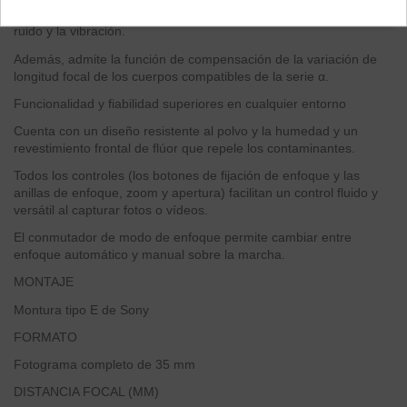
nueva unidad de apertura, que reducen considerablemente el
ruido y la vibración.
Además, admite la función de compensación de la variación de
longitud focal de los cuerpos compatibles de la serie α.
Funcionalidad y fiabilidad superiores en cualquier entorno
Cuenta con un diseño resistente al polvo y la humedad y un
revestimiento frontal de flúor que repele los contaminantes.
Todos los controles (los botones de fijación de enfoque y las
anillas de enfoque, zoom y apertura) facilitan un control fluido y
versátil al capturar fotos o vídeos.
El conmutador de modo de enfoque permite cambiar entre
enfoque automático y manual sobre la marcha.
MONTAJE
Montura tipo E de Sony
FORMATO
Fotograma completo de 35 mm
DISTANCIA FOCAL (MM)