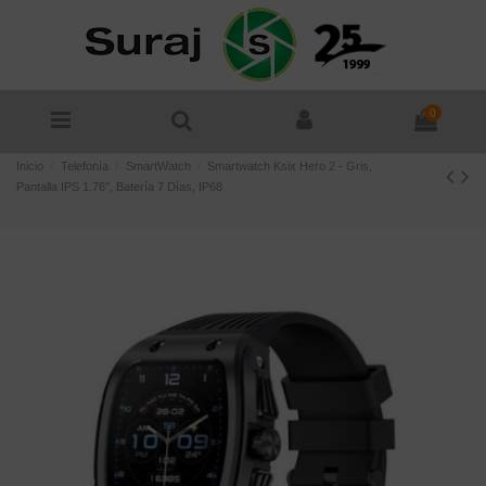
0
Inicio
Telefonía
SmartWatch
Smartwatch Ksix Hero 2 - Gris,
Pantalla IPS 1.76", Batería 7 Días, IP68