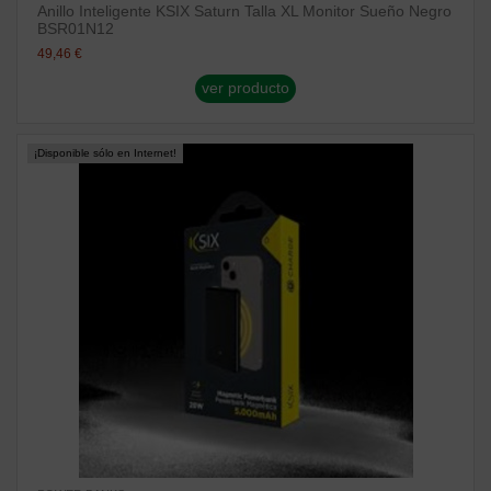
Anillo Inteligente KSIX Saturn Talla XL Monitor Sueño Negro
BSR01N12
49,46 €
ver producto
¡Disponible sólo en Internet!