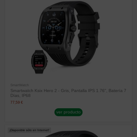
SmartWatch
Smartwatch Ksix Hero 2 - Gris, Pantalla IPS 1.76", Batería 7
Días, IP68
77,59 €
ver producto
¡Disponible sólo en Internet!