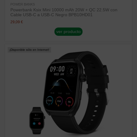
POWER BANKS
Powerbank Ksix Mini 10000 mAh 20W + QC 22.5W con
Cable USB-C a USB-C Negro BPB10HD01
29,09 €
ver producto
¡Disponible sólo en Internet!