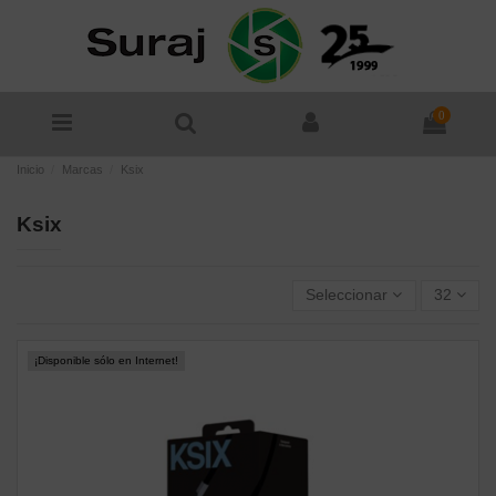
0
Inicio
Marcas
Ksix
Ksix
Seleccionar
32
¡Disponible sólo en Internet!