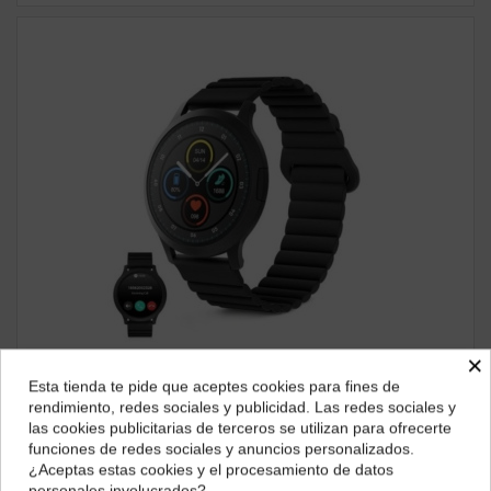
×
SmartWatch
Esta tienda te pide que aceptes cookies para fines de
Smartwatch Ksix Core 3 AMOLED 1.32" IP67, Negro con
¿Dónde deseas recibir tu pedido?
rendimiento, redes sociales y publicidad. Las redes sociales y
Correa Magnética
las cookies publicitarias de terceros se utilizan para ofrecerte
Selecciona tu ubicación para mostrarte los precios e
48,49 €
funciones de redes sociales y anuncios personalizados.
impuestos correctos para tu región.
¿Aceptas estas cookies y el procesamiento de datos
ver producto
personales involucrados?