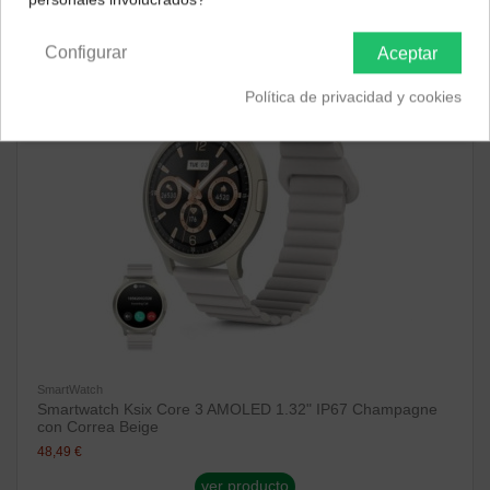
Península y Baleares
Canarias
Configurar
Aceptar
Política de privacidad y cookies
SmartWatch
Smartwatch Ksix Core 3 AMOLED 1.32" IP67 Champagne
con Correa Beige
48,49 €
ver producto