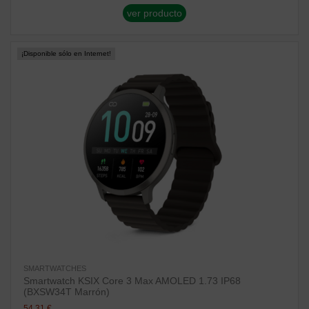
ver producto
¡Disponible sólo en Internet!
SMARTWATCHES
Smartwatch KSIX Core 3 Max AMOLED 1.73 IP68
(BXSW34T Marrón)
54,31 €