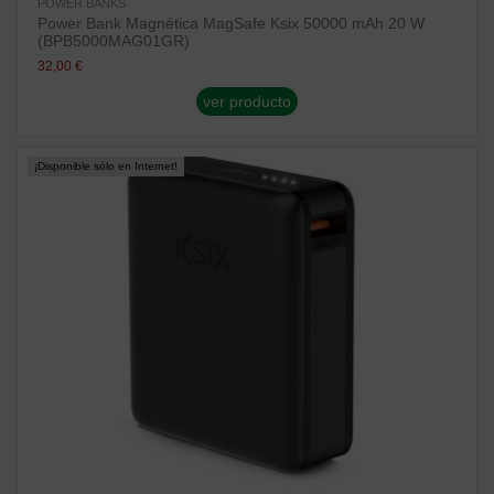
POWER BANKS
Power Bank Magnética MagSafe Ksix 50000 mAh 20 W
(BPB5000MAG01GR)
32,00 €
ver producto
¡Disponible sólo en Internet!