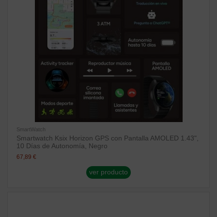
SmartWatch
Smartwatch Ksix Horizon GPS con Pantalla AMOLED 1.43",
10 Días de Autonomía, Negro
67,89 €
ver producto