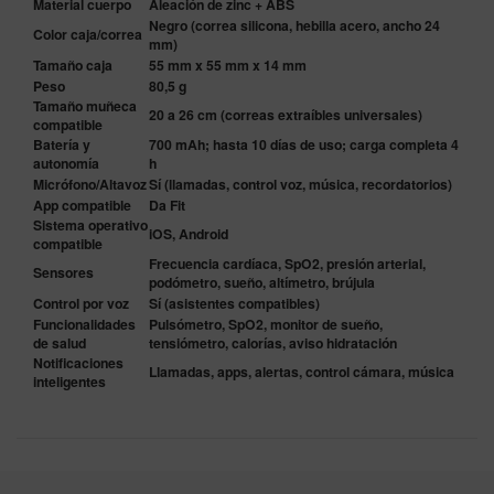
Material cuerpo
Aleación de zinc + ABS
Negro (correa silicona, hebilla acero, ancho 24
Color caja/correa
mm)
Tamaño caja
55 mm x 55 mm x 14 mm
Peso
80,5 g
Tamaño muñeca
20 a 26 cm (correas extraíbles universales)
compatible
Batería y
700 mAh; hasta 10 días de uso; carga completa 4
autonomía
h
Micrófono/Altavoz
Sí (llamadas, control voz, música, recordatorios)
App compatible
Da Fit
Sistema operativo
iOS, Android
compatible
Frecuencia cardíaca, SpO2, presión arterial,
Sensores
podómetro, sueño, altímetro, brújula
Control por voz
Sí (asistentes compatibles)
Funcionalidades
Pulsómetro, SpO2, monitor de sueño,
de salud
tensiómetro, calorías, aviso hidratación
Notificaciones
Llamadas, apps, alertas, control cámara, música
inteligentes