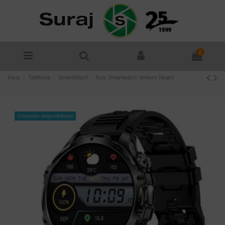
0
Inicio
Telefonía
SmartWatch
Ksix Smartwatch Venture Negro
Consultar disponibilidad