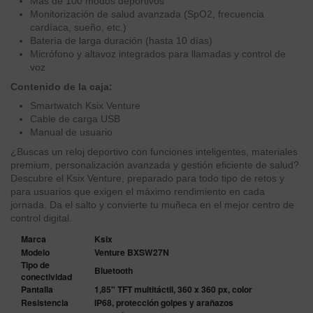
Más de 100 modos deportivos
Monitorización de salud avanzada (SpO2, frecuencia
cardíaca, sueño, etc.)
Batería de larga duración (hasta 10 días)
Micrófono y altavoz integrados para llamadas y control de
voz
Contenido de la caja:
Smartwatch Ksix Venture
Cable de carga USB
Manual de usuario
¿Buscas un reloj deportivo con funciones inteligentes, materiales
premium, personalización avanzada y gestión eficiente de salud?
Descubre el Ksix Venture, preparado para todo tipo de retos y
para usuarios que exigen el máximo rendimiento en cada
jornada. Da el salto y convierte tu muñeca en el mejor centro de
control digital.
Marca
Ksix
Modelo
Venture BXSW27N
Tipo de
Bluetooth
conectividad
Pantalla
1,85" TFT multitáctil, 360 x 360 px, color
Resistencia
IP68, protección golpes y arañazos