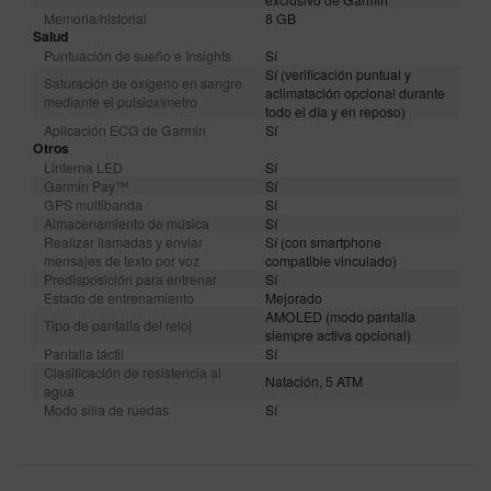
Memoria/historial
8 GB
Salud
Puntuación de sueño e Insights
Sí
Sí (verificación puntual y
Saturación de oxígeno en sangre
aclimatación opcional durante
mediante el pulsioxímetro
todo el día y en reposo)
Aplicación ECG de Garmin
Sí
Otros
Linterna LED
Sí
Garmin Pay™
Sí
GPS multibanda
Sí
Almacenamiento de música
Sí
Realizar llamadas y enviar
Sí (con smartphone
mensajes de texto por voz
compatible vinculado)
Predisposición para entrenar
Sí
Estado de entrenamiento
Mejorado
AMOLED (modo pantalla
Tipo de pantalla del reloj
siempre activa opcional)
Pantalla táctil
Sí
Clasificación de resistencia al
Natación, 5 ATM
agua
Modo silla de ruedas
Sí