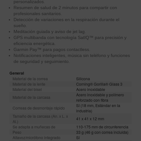
personalizados.
Resumen de salud de 2 minutos para compartir con
profesionales sanitarios.
Detección de variaciones en la respiración durante el
sueño.
Meditación guiada y aviso de jet lag.
GPS multibanda con tecnología SatIQ™ para precisión y
eficiencia energética.
Garmin Pay™ para pagos contactless.
Notificaciones inteligentes, música sin teléfono y funciones
de seguridad y seguimiento.
General
Material de la correa
Silicona
Material de la lente
Corning® Gorilla® Glass 3
Material del bisel
Acero inoxidable
Acero inoxidable y polímero
Material de la carcasa
reforzado con fibra
Sí (18 mm, Estándar en la
Correas de desmontaje rápido
industria)
Tamaño de la carcasa (An. x L. x
41 x 41 x 12 mm
Al.)
Se adapta a muñecas de
110-175 mm de circunferencia
Peso
33 g (46 g con correa incluida)
Altavoz/micrófono integrado
Sí