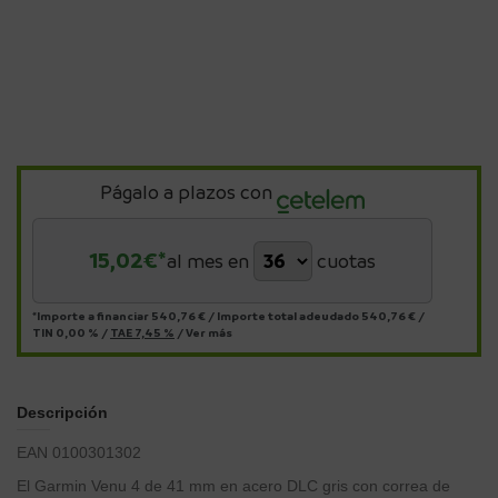
Págalo a plazos con
15,02
€*
al mes en
cuotas
*Importe a financiar
540,76 €
/
Importe total adeudado
540,76 €
/
TIN
0,00 %
/
TAE
7,45 %
/
Ver más
Descripción
EAN 0100301302
El Garmin Venu 4 de 41 mm en acero DLC gris con correa de