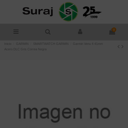
0
Inicio
GARMIN
SMARTWATCH GARMIN
Garmin Venu 4 41mm
Acero DLC Gris Correa Negra