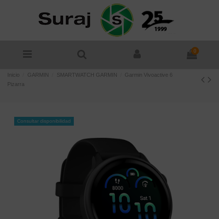
0
Inicio
GARMIN
SMARTWATCH GARMIN
Garmin Vivoactive 6
Pizarra
Consultar disponibilidad