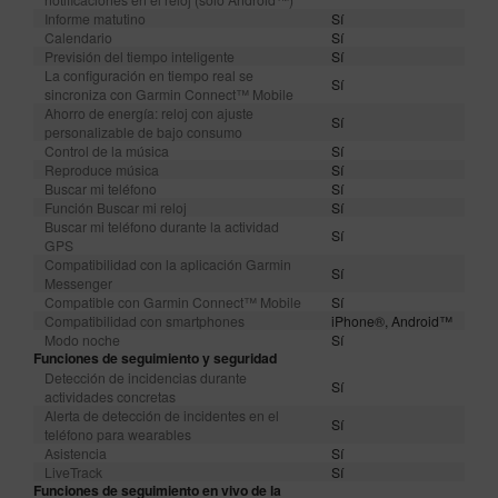
Informe matutino
Sí
Calendario
Sí
Previsión del tiempo inteligente
Sí
La configuración en tiempo real se
Sí
sincroniza con Garmin Connect™ Mobile
Ahorro de energía: reloj con ajuste
Sí
personalizable de bajo consumo
Control de la música
Sí
Reproduce música
Sí
Buscar mi teléfono
Sí
Función Buscar mi reloj
Sí
Buscar mi teléfono durante la actividad
Sí
GPS
Compatibilidad con la aplicación Garmin
Sí
Messenger
Compatible con Garmin Connect™ Mobile
Sí
Compatibilidad con smartphones
iPhone®, Android™
Modo noche
Sí
Funciones de seguimiento y seguridad
Detección de incidencias durante
Sí
actividades concretas
Alerta de detección de incidentes en el
Sí
teléfono para wearables
Asistencia
Sí
LiveTrack
Sí
Funciones de seguimiento en vivo de la