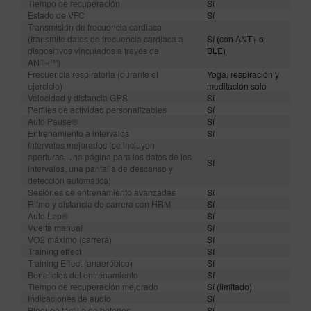
Tiempo de recuperación
Sí
Estado de VFC
Sí
Transmisión de frecuencia cardiaca
(transmite datos de frecuencia cardiaca a
Sí (con ANT+ o
dispositivos vinculados a través de
BLE)
ANT+™)
Frecuencia respiratoria (durante el
Yoga, respiración y
ejercicio)
meditación solo
Velocidad y distancia GPS
Sí
Perfiles de actividad personalizables
Sí
Auto Pause®
Sí
Entrenamiento a intervalos
Sí
Intervalos mejorados (se incluyen
aperturas, una página para los datos de los
Sí
intervalos, una pantalla de descanso y
detección automática)
Sesiones de entrenamiento avanzadas
Sí
Ritmo y distancia de carrera con HRM
Sí
Auto Lap®
Sí
Vuelta manual
Sí
VO2 máximo (carrera)
Sí
Training effect
Sí
Training Effect (anaeróbico)
Sí
Beneficios del entrenamiento
Sí
Tiempo de recuperación mejorado
Sí (limitado)
Indicaciones de audio
Sí
Bloqueo táctil o de botones
Sí