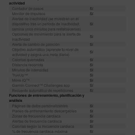
actividad
Contador de pasos
Sí
Monitor de impulsos
Sí
Alertas de inactividad (se muestran en el
dispositivo tras un periodo de inactividad;
Sí
camina unos minutos para restablecerlas)
Opciones de movimiento para la alerta de
Sí
inactividad
Alerta de cambio de posición
Sí
Objetivo automático (aprende tu nivel de
Sí
actividad y asigna una meta diaria)
Calorías quemadas
Sí
Distancia recorrida
Sí
Minutos de intensidad
Sí
TrueUp™
Sí
Move IQ™
Sí
Garmin Connect™ Challenges app
Sí
Recuento automático de repeticiones
Sí
Funciones de entrenamiento, planificación y
análisis
Páginas de datos personalizables
Sí
Planes de entrenamiento descargables
Sí
Zonas de frecuencia cardiaca
Sí
Alertas de frecuencia cardiaca
Sí
Calorías según la frecuencia cardiaca
Sí
% de frecuencia cardiaca máxima
Sí