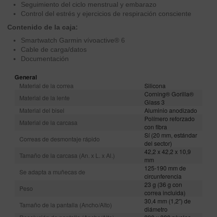
Seguimiento del ciclo menstrual y embarazo
Control del estrés y ejercicios de respiración consciente
Contenido de la caja:
Smartwatch Garmin vívoactive® 6
Cable de carga/datos
Documentación
General
Material de la correa
Silicona
Corning® Gorilla®
Material de la lente
Glass 3
Material del bisel
Aluminio anodizado
Polímero reforzado
Material de la carcasa
con fibra
Sí (20 mm, estándar
Correas de desmontaje rápido
del sector)
42,2 x 42,2 x 10,9
Tamaño de la carcasa (An. x L. x Al.)
mm
125-190 mm de
Se adapta a muñecas de
circunferencia
23 g (36 g con
Peso
correa incluida)
30,4 mm (1,2″) de
Tamaño de la pantalla (Ancho/Alto)
diámetro