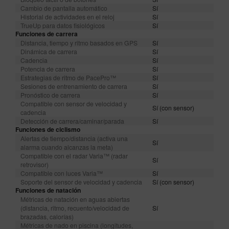
Cambio de pantalla automático
Sí
Historial de actividades en el reloj
Sí
TrueUp para datos fisiológicos
Sí
Funciones de carrera
Distancia, tiempo y ritmo basados en GPS
Sí
Dinámica de carrera
Sí
Cadencia
Sí
Potencia de carrera
Sí
Estrategias de ritmo de PacePro™
Sí
Sesiones de entrenamiento de carrera
Sí
Pronóstico de carrera
Sí
Compatible con sensor de velocidad y
Sí (con sensor)
cadencia
Detección de carrera/caminar/parada
Sí
Funciones de ciclismo
Alertas de tiempo/distancia (activa una
Sí
alarma cuando alcanzas la meta)
Compatible con el radar Varia™ (radar
Sí
retrovisor)
Compatible con luces Varia™
Sí
Soporte del sensor de velocidad y cadencia
Sí (con sensor)
Funciones de natación
Métricas de natación en aguas abiertas
(distancia, ritmo, recuento/velocidad de
Sí
brazadas, calorías)
Métricas de nado en piscina (longitudes,