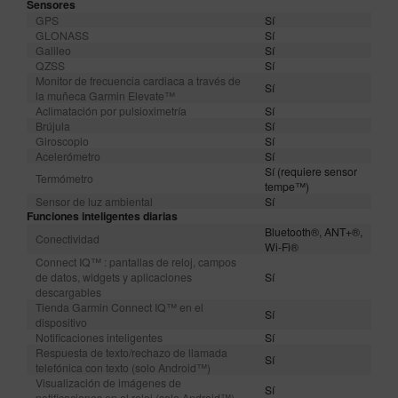
Sensores
GPS
Sí
GLONASS
Sí
Galileo
Sí
QZSS
Sí
Monitor de frecuencia cardiaca a través de
Sí
la muñeca Garmin Elevate™
Aclimatación por pulsioximetría
Sí
Brújula
Sí
Giroscopio
Sí
Acelerómetro
Sí
Sí (requiere sensor
Termómetro
tempe™)
Sensor de luz ambiental
Sí
Funciones inteligentes diarias
Bluetooth®, ANT+®,
Conectividad
Wi-Fi®
Connect IQ™ : pantallas de reloj, campos
de datos, widgets y aplicaciones
Sí
descargables
Tienda Garmin Connect IQ™ en el
Sí
dispositivo
Notificaciones inteligentes
Sí
Respuesta de texto/rechazo de llamada
Sí
telefónica con texto (solo Android™)
Visualización de imágenes de
Sí
notificaciones en el reloj (solo Android™)