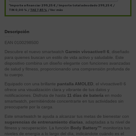
*Importe a financiar
299,25 €
/
Importe total adeudado
299,25 €
/
TIN
0,00 %
/
TAE
7,83 %
/
Ver más
Descripción
EAN 0100298500
Descubre el nuevo smartwatch
Garmin vívoactive® 6
, diseñado
para quienes buscan un estilo de vida activo y saludable. Este
dispositivo combina un diseño elegante con funciones avanzadas
de salud y fitness, proporcionando una comprensión profunda de
tu cuerpo.
Equipado con una brillante
pantalla AMOLED
, el vívoactive® 6
ofrece una visualización clara y vibrante de tus datos y
notificaciones. Disfruta de hasta
11 días de batería
en modo
smartwatch, permitiéndote concentrarte en tus actividades sin
preocuparte por la carga.
Este smartwatch te ayuda a alcanzar tus metas de bienestar con
sugerencias de entrenamiento diarias
, adaptadas a tu nivel de
fitness y recuperación. La función
Body Battery™
monitoriza tus
niveles de energía a lo largo del día, indicándote cuándo es el