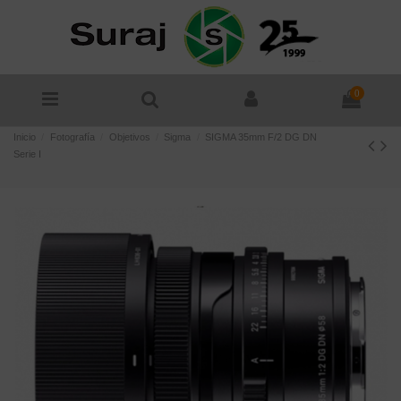
0
Inicio
Fotografía
Objetivos
Sigma
SIGMA 35mm F/2 DG DN
Serie I