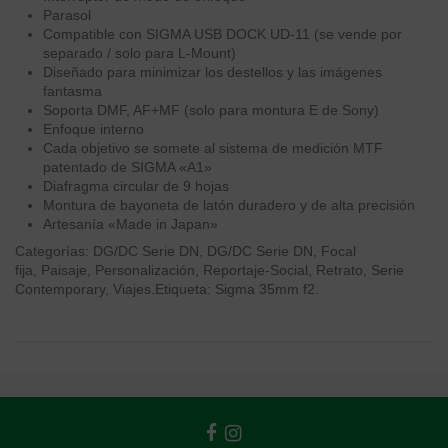
Parasol
Compatible con SIGMA USB DOCK UD-11 (se vende por
separado / solo para L-Mount)
Diseñado para minimizar los destellos y las imágenes
fantasma
Soporta DMF, AF+MF (solo para montura E de Sony)
Enfoque interno
Cada objetivo se somete al sistema de medición MTF
patentado de SIGMA «A1»
Diafragma circular de 9 hojas
Montura de bayoneta de latón duradero y de alta precisión
Artesanía «Made in Japan»
Categorías:
DG/DC Serie DN
,
DG/DC Serie DN
,
Focal
fija
,
Paisaje
,
Personalización
,
Reportaje-Social
,
Retrato
,
Serie
Contemporary
,
Viajes
.
Etiqueta:
Sigma 35mm f2
.