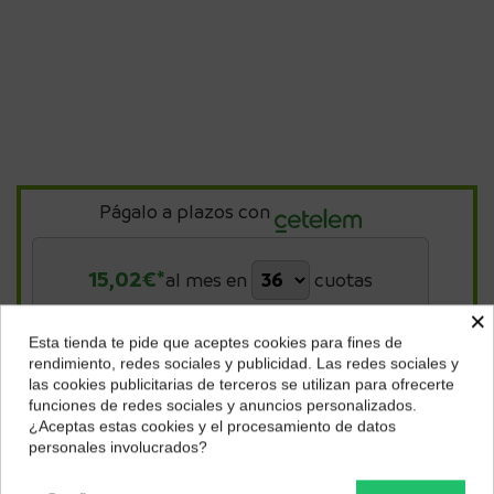
Págalo a plazos con
15,02
€*
al mes en
cuotas
×
*Importe a financiar
540,76 €
/
Importe total adeudado
540,76 €
/
Esta tienda te pide que aceptes cookies para fines de
TIN
0,00 %
/
TAE
7,45 %
/
Ver más
¿Dónde deseas recibir tu pedido?
rendimiento, redes sociales y publicidad. Las redes sociales y
las cookies publicitarias de terceros se utilizan para ofrecerte
Selecciona tu ubicación para mostrarte los precios e
funciones de redes sociales y anuncios personalizados.
impuestos correctos para tu región.
¿Aceptas estas cookies y el procesamiento de datos
Descripción
personales involucrados?
Península y Baleares
Canarias
10 elementos en 9
Construcción del objetivo
grupos