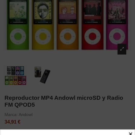
Reproductor MP4 Andowl microSD y Radio
FM QPOD5
Marca:
Andowl
34,91 €
×