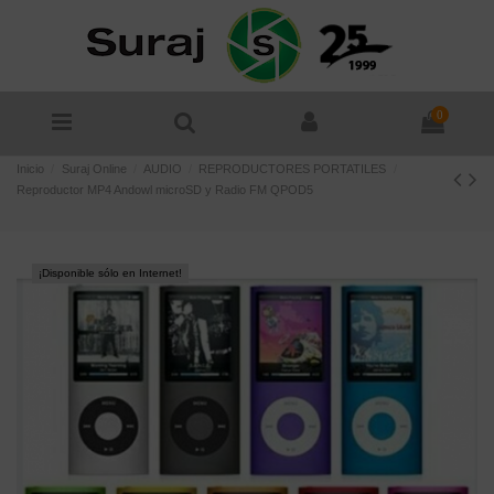
0
Inicio
Suraj Online
AUDIO
REPRODUCTORES PORTATILES
Reproductor MP4 Andowl microSD y Radio FM QPOD5
¡Disponible sólo en Internet!