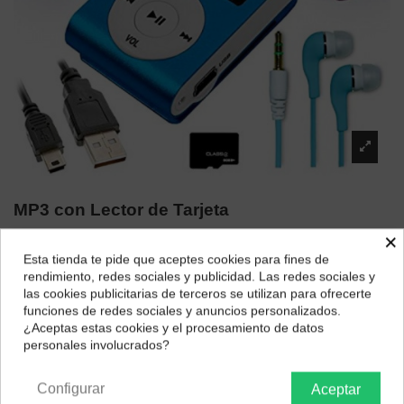
MP3 con Lector de Tarjeta
×
Marca:
GENERICA
Esta tienda te pide que aceptes cookies para fines de
20,36 €
¿Dónde deseas recibir tu pedido?
rendimiento, redes sociales y publicidad. Las redes sociales y
las cookies publicitarias de terceros se utilizan para ofrecerte
Selecciona tu ubicación para mostrarte los precios e
✓ Vendedor de Máxima Confianza
funciones de redes sociales y anuncios personalizados.
impuestos correctos para tu región.
¿Aceptas estas cookies y el procesamiento de datos
✓ Compradores Frecuentes lo Recomiendan
personales involucrados?
Península y Baleares
Canarias
✓ Elección Segura
Configurar
Aceptar