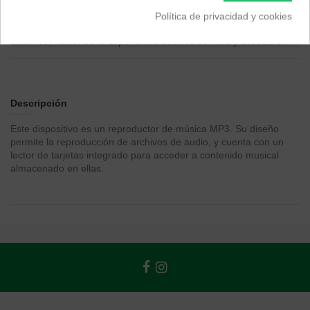
Disfruta de tu música favorita con este práctico reproductor MP3.
Equipado con un lector de tarjetas, te ofrece la flexibilidad de
Política de privacidad y cookies
llevar y escuchar tus canciones almacenadas en medios
externos, haciendo tu experiencia auditiva sencilla y accesible.
Descripción
Este dispositivo es un reproductor de música MP3. Su diseño
permite la reproducción de archivos de audio, y cuenta con un
lector de tarjetas integrado para acceder a contenido musical
almacenado en ellas.