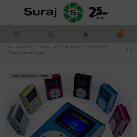
0
Inicio
Suraj Online
AUDIO
REPRODUCTORES PORTATILES
MP3 con Lector de Tarjeta
¡Disponible sólo en Internet!