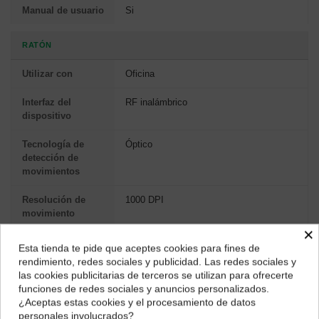
Manual de usuario
Si
RATÓN
Utilizar con
Oficina
Interfaz del
RF inalámbrico
dispositivo
Tecnología de
Óptico
detección de
movimientos
Resolución de
1000 DPI
movimiento
×
Tipo de
Rueda
Esta tienda te pide que aceptes cookies para fines de
desplazamiento
¿Dónde deseas recibir tu pedido?
rendimiento, redes sociales y publicidad. Las redes sociales y
las cookies publicitarias de terceros se utilizan para ofrecerte
Selecciona tu ubicación para mostrarte los precios e
Cantidad de
2
funciones de redes sociales y anuncios personalizados.
impuestos correctos para tu región.
botones
¿Aceptas estas cookies y el procesamiento de datos
personales involucrados?