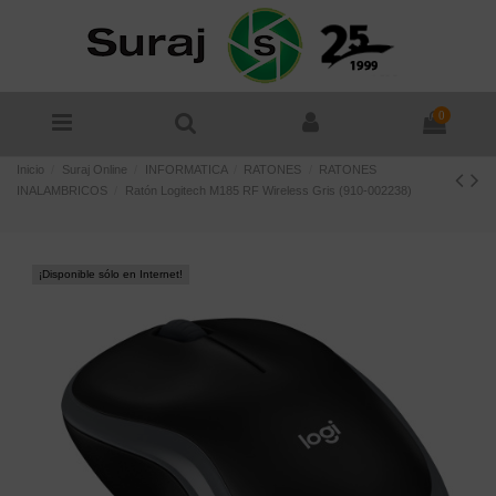
0
Inicio
Suraj Online
INFORMATICA
RATONES
RATONES
INALAMBRICOS
Ratón Logitech M185 RF Wireless Gris (910-002238)
¡Disponible sólo en Internet!