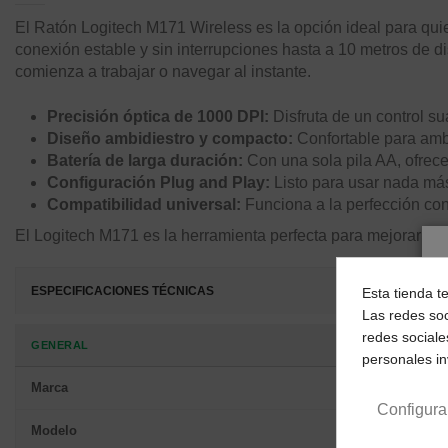
El Ratón Logitech M171 Wireless es la opción ideal para quie
conexión estable y sin interrupciones hasta a 10 metros de 
comienza a trabajar o navegar al instante.
Precisión óptica de 1000 DPI:
Disfruta de un control su
Diseño ambidiestro y compacto:
Confortable para amba
Batería de larga duración:
Con una sola pila AA, ofrec
Configuración Plug and Play:
Listo para usar nada más 
Compatibilidad universal:
Funciona a la perfección co
El Logitech M171 es la herramienta perfecta para mejorar tu 
Esta tienda t
ESPECIFICACIONES TÉCNICAS
Las redes soc
redes sociale
GENERAL
personales i
Marca
Configura
Modelo