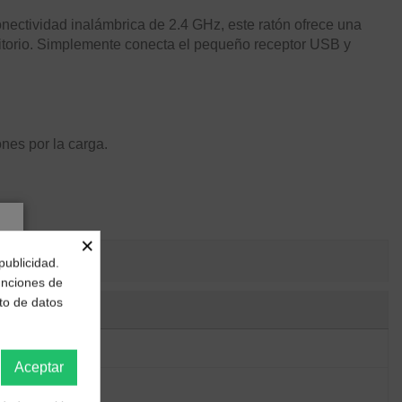
onectividad inalámbrica de 2.4 GHz, este ratón ofrece una
critorio. Simplemente conecta el pequeño receptor USB y
nes por la carga.
×
publicidad.
funciones de
to de datos
Aceptar