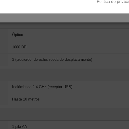
Política de privac
Negro
Óptico
1000 DPI
3 (izquierdo, derecho, rueda de desplazamiento)
Inalámbrica 2.4 GHz (receptor USB)
Hasta 10 metros
1 pila AA