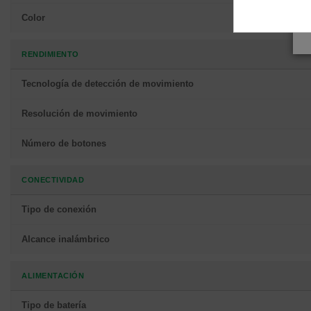
Color
RENDIMIENTO
Tecnología de detección de movimiento
Resolución de movimiento
Número de botones
CONECTIVIDAD
Tipo de conexión
Alcance inalámbrico
ALIMENTACIÓN
Tipo de batería