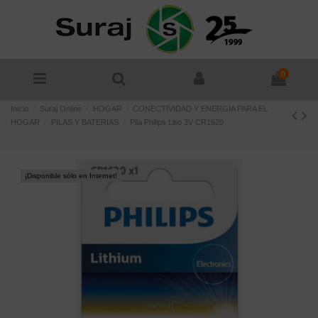
0
Inicio
Suraj Online
HOGAR
CONECTIVIDAD Y ENERGIA PARA EL
HOGAR
PILAS Y BATERIAS
Pila Philips Litio 3V CR1620
¡Disponible sólo en Internet!