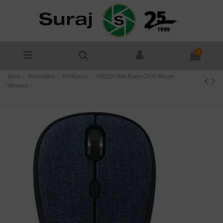
0
Inicio
Informática
Periféricos
SPEEDLINK Ratón CIUS Mouse
Wireless