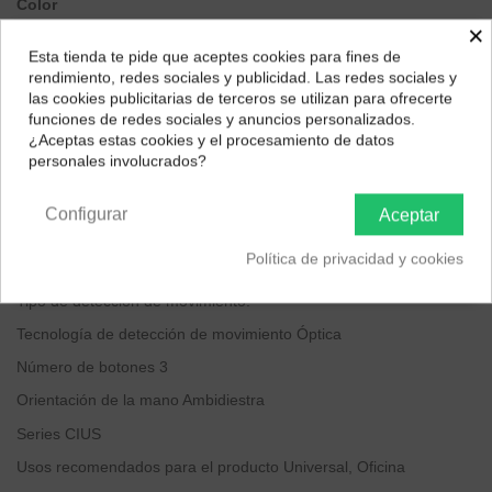
Color
×
Rojo
AZUL MARINO
Esta tienda te pide que aceptes cookies para fines de
¿Dónde deseas recibir tu pedido?
rendimiento, redes sociales y publicidad. Las redes sociales y
las cookies publicitarias de terceros se utilizan para ofrecerte
Selecciona tu ubicación para mostrarte los precios e
funciones de redes sociales y anuncios personalizados.
impuestos correctos para tu región.
¿Aceptas estas cookies y el procesamiento de datos
personales involucrados?
Descripción
Península y Baleares
Canarias
Marca SPEEDLINK
Configurar
Aceptar
Tecnología de conectividad
Radiofrecuencia
Política de privacidad y cookies
Función especial
Luces indicadoras.
Tipo de detección de movimiento.
Tecnología de detección de movimiento
Óptica
Número de botones
3
Orientación de la mano
Ambidiestra
Series
CIUS
Usos recomendados para el producto
Universal, Oficina